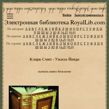
Войти
Зарегистрироваться
Электронная библиотека RoyalLib.com
По авторам:
А
Б
В
Г
Д
Е
Ж
З
И
Й
К
Л
М
Н
О
П
Р
С
Т
У
Ф
Х
Ц
Ч
Ш
Щ
Ы
Э
Ю
Я
[A-Z]
[0-9]
По книгам:
А
Б
В
Г
Д
Е
Ж
З
И
Й
К
Л
М
Н
О
П
Р
С
Т
У
Ф
Х
Ц
Ч
Ш
Щ
Ы
Э
Ю
Я
[A-Z]
[0-9]
По сериям:
А
Б
В
Г
Д
Е
Ж
З
И
Й
К
Л
М
Н
О
П
Р
С
Т
У
Ф
Х
Ц
Ч
Ш
Щ
Ы
Э
Ю
Я
[A-Z]
[0-9]
Кларк Смит - Ужасы Йондо
скачать книгу бесплатно