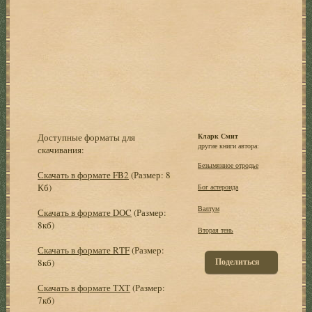
Доступные форматы для
Кларк Смит
другие книги автора:
скачивания:
Безымянное отродье
Скачать в формате FB2
(Размер: 8
Кб)
Бог астероида
Валтум
Скачать в формате DOC
(Размер:
8кб)
Вторая тень
Скачать в формате RTF
(Размер:
Поделиться
8кб)
Скачать в формате TXT
(Размер:
7кб)