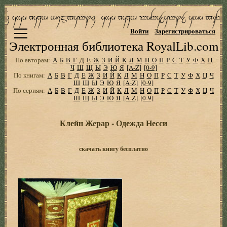
Войти
Зарегистрироваться
Электронная библиотека RoyalLib.com
По авторам:
А
Б
В
Г
Д
Е
Ж
З
И
Й
К
Л
М
Н
О
П
Р
С
Т
У
Ф
Х
Ц
Ч
Ш
Щ
Ы
Э
Ю
Я
[A-Z]
[0-9]
По книгам:
А
Б
В
Г
Д
Е
Ж
З
И
Й
К
Л
М
Н
О
П
Р
С
Т
У
Ф
Х
Ц
Ч
Ш
Щ
Ы
Э
Ю
Я
[A-Z]
[0-9]
По сериям:
А
Б
В
Г
Д
Е
Ж
З
И
Й
К
Л
М
Н
О
П
Р
С
Т
У
Ф
Х
Ц
Ч
Ш
Щ
Ы
Э
Ю
Я
[A-Z]
[0-9]
Клейн Жерар - Одежда Несси
скачать книгу бесплатно