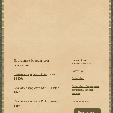
Доступные форматы для
Клейн Жерар
другие книги автора:
скачивания:
Ад есть ад
Скачать в формате FB2
(Размер:
14 Кб)
Боги войны
Боги войны. Запрещенная
Скачать в формате DOC
(Размер:
реальность. Зеленая
14кб)
машина.
Скачать в формате RTF
(Размер:
Время не пахнет
14кб)
Поделиться