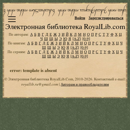
Войти
Зарегистрироваться
Электронная библиотека RoyalLib.com
По авторам:
А
Б
В
Г
Д
Е
Ж
З
И
Й
К
Л
М
Н
О
П
Р
С
Т
У
Ф
Х
Ц
Ч
Ш
Щ
Ы
Э
Ю
Я
[A-Z]
[0-9]
По книгам:
А
Б
В
Г
Д
Е
Ж
З
И
Й
К
Л
М
Н
О
П
Р
С
Т
У
Ф
Х
Ц
Ч
Ш
Щ
Ы
Э
Ю
Я
[A-Z]
[0-9]
По сериям:
А
Б
В
Г
Д
Е
Ж
З
И
Й
К
Л
М
Н
О
П
Р
С
Т
У
Ф
Х
Ц
Ч
Ш
Щ
Ы
Э
Ю
Я
[A-Z]
[0-9]
error: template is absent
© Электронная библиотека RoyalLib.Com, 2010-2026. Контактный e-mail:
royallib.ru@gmail.com
|
Авторам и правообладателям