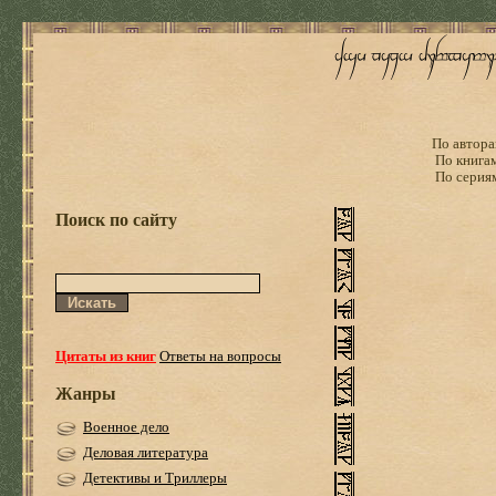
По автора
По книга
По серия
Поиск по сайту
Цитаты из книг
Ответы на вопросы
Жанры
Военное дело
Деловая литература
Детективы и Триллеры