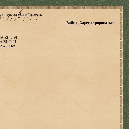
Войти
Зарегистрироваться
[A-Z]
[0-9]
[A-Z]
[0-9]
[A-Z]
[0-9]