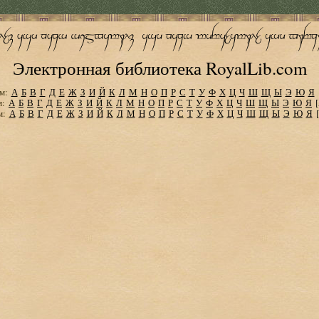
Электронная библиотека RoyalLib.com
м:
А
Б
В
Г
Д
Е
Ж
З
И
Й
К
Л
М
Н
О
П
Р
С
Т
У
Ф
Х
Ц
Ч
Ш
Щ
Ы
Э
Ю
Я
м:
А
Б
В
Г
Д
Е
Ж
З
И
Й
К
Л
М
Н
О
П
Р
С
Т
У
Ф
Х
Ц
Ч
Ш
Щ
Ы
Э
Ю
Я
м:
А
Б
В
Г
Д
Е
Ж
З
И
Й
К
Л
М
Н
О
П
Р
С
Т
У
Ф
Х
Ц
Ч
Ш
Щ
Ы
Э
Ю
Я