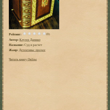
Рейтинг:
(0)
Автор:
Клугер Даниил
Название:
Суд и расчет
Жанр:
Детективы: прочее
Читать книгу Online