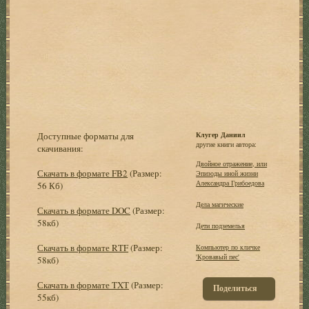
Доступные форматы для
Клугер Даниил
другие книги автора:
скачивания:
Двойное отражение, или
Скачать в формате FB2
(Размер:
Эпизоды иной жизни
Александра Грибоедова
56 Кб)
Дела магические
Скачать в формате DOC
(Размер:
58кб)
Дети подземелья
Скачать в формате RTF
(Размер:
Компьютер по кличке
'Кровавый пес'
58кб)
Скачать в формате TXT
(Размер:
Поделиться
55кб)