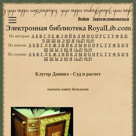
Войти
Зарегистрироваться
Электронная библиотека RoyalLib.com
По авторам:
А
Б
В
Г
Д
Е
Ж
З
И
Й
К
Л
М
Н
О
П
Р
С
Т
У
Ф
Х
Ц
Ч
Ш
Щ
Ы
Э
Ю
Я
[A-Z]
[0-9]
По книгам:
А
Б
В
Г
Д
Е
Ж
З
И
Й
К
Л
М
Н
О
П
Р
С
Т
У
Ф
Х
Ц
Ч
Ш
Щ
Ы
Э
Ю
Я
[A-Z]
[0-9]
По сериям:
А
Б
В
Г
Д
Е
Ж
З
И
Й
К
Л
М
Н
О
П
Р
С
Т
У
Ф
Х
Ц
Ч
Ш
Щ
Ы
Э
Ю
Я
[A-Z]
[0-9]
Клугер Даниил - Суд и расчет
скачать книгу бесплатно