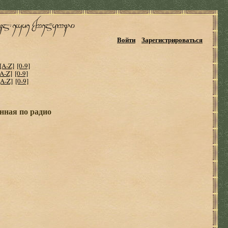
Войти
Зарегистрироваться
[A-Z]
[0-9]
[A-Z]
[0-9]
[A-Z]
[0-9]
нная по радио