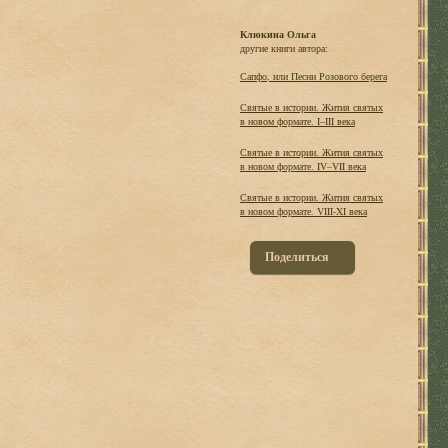
Клюкина Ольга
другие книги автора:
Сапфо, или Песни Розового берега
Святые в истории. Жития святых
в новом формате. I–III века
Святые в истории. Жития святых
в новом формате. IV–VII века
Святые в истории. Жития святых
в новом формате. VIII-XI века
Поделиться