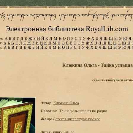
Электронная библиотека RoyalLib.com
м:
А
Б
В
Г
Д
Е
Ж
З
И
Й
К
Л
М
Н
О
П
Р
С
Т
У
Ф
Х
Ц
Ч
Ш
Щ
Ы
Э
Ю
Я
м:
А
Б
В
Г
Д
Е
Ж
З
И
Й
К
Л
М
Н
О
П
Р
С
Т
У
Ф
Х
Ц
Ч
Ш
Щ
Ы
Э
Ю
Я
м:
А
Б
В
Г
Д
Е
Ж
З
И
Й
К
Л
М
Н
О
П
Р
С
Т
У
Ф
Х
Ц
Ч
Ш
Щ
Ы
Э
Ю
Я
Клюкина Ольга - Тайна услыша
скачать книгу бесплатно
Автор:
Клюкина Ольга
Название:
Тайна услышанная по радио
Жанр:
Детская литература: прочее
Читать книгу Online