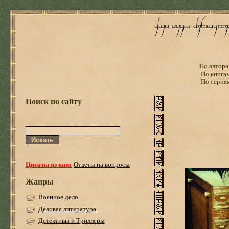
По автора
По книга
По серия
Поиск по сайту
Цитаты из книг
Ответы на вопросы
Жанры
Военное дело
Деловая литература
Детективы и Триллеры