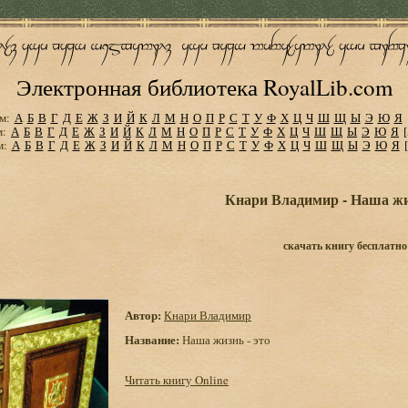
Электронная библиотека RoyalLib.com
м:
А
Б
В
Г
Д
Е
Ж
З
И
Й
К
Л
М
Н
О
П
Р
С
Т
У
Ф
Х
Ц
Ч
Ш
Щ
Ы
Э
Ю
Я
м:
А
Б
В
Г
Д
Е
Ж
З
И
Й
К
Л
М
Н
О
П
Р
С
Т
У
Ф
Х
Ц
Ч
Ш
Щ
Ы
Э
Ю
Я
м:
А
Б
В
Г
Д
Е
Ж
З
И
Й
К
Л
М
Н
О
П
Р
С
Т
У
Ф
Х
Ц
Ч
Ш
Щ
Ы
Э
Ю
Я
Кнари Владимир - Наша жиз
скачать книгу бесплатно
Автор:
Кнари Владимир
Название:
Наша жизнь - это
Читать книгу Online