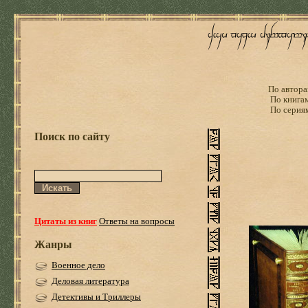
По автора
По книга
По серия
Поиск по сайту
Цитаты из книг
Ответы на вопросы
Жанры
Военное дело
Деловая литература
Детективы и Триллеры