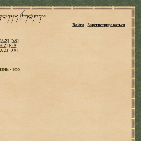
Войти
Зарегистрироваться
[A-Z]
[0-9]
[A-Z]
[0-9]
[A-Z]
[0-9]
нь - это