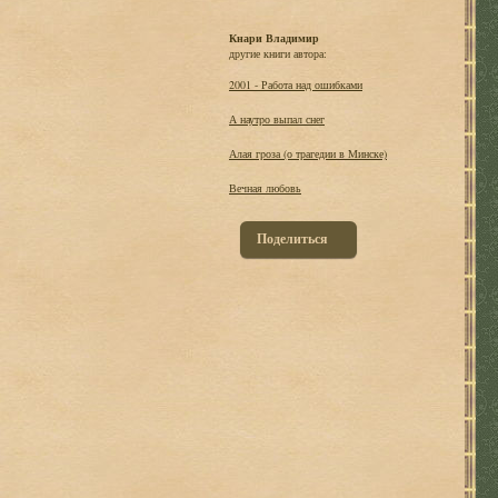
Кнари Владимир
другие книги автора:
2001 - Работа над ошибками
А наутpо выпал снег
Алая гpоза (о трагедии в Минске)
Вечная любовь
Поделиться