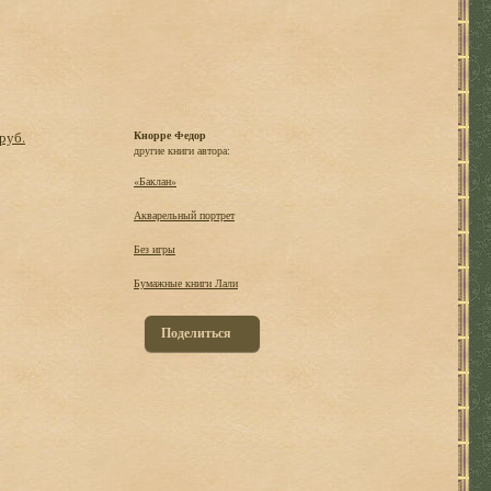
 руб.
Кнорре Федор
другие книги автора:
«Баклан»
Акварельный портрет
Без игры
Бумажные книги Лали
Поделиться