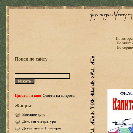
По автора
По книга
По серия
Поиск по сайту
Цитаты из книг
Ответы на вопросы
Жанры
Военное дело
Деловая литература
Детективы и Триллеры