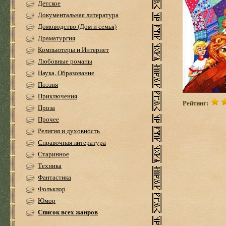
Детское
Документальная литература
Домоводство (Дом и семья)
Драматургия
Компьютеры и Интернет
Любовные романы
Наука, Образование
Поэзия
Приключения
Рейтинг:
Проза
Прочее
Религия и духовность
Справочная литература
Старинное
Техника
Фантастика
Фольклор
Юмор
Список всех жанров