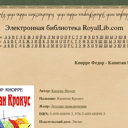
Электронная библиотека RoyalLib.com
м:
А
Б
В
Г
Д
Е
Ж
З
И
Й
К
Л
М
Н
О
П
Р
С
Т
У
Ф
Х
Ц
Ч
Ш
Щ
Ы
Э
Ю
Я
м:
А
Б
В
Г
Д
Е
Ж
З
И
Й
К
Л
М
Н
О
П
Р
С
Т
У
Ф
Х
Ц
Ч
Ш
Щ
Ы
Э
Ю
Я
м:
А
Б
В
Г
Д
Е
Ж
З
И
Й
К
Л
М
Н
О
П
Р
С
Т
У
Ф
Х
Ц
Ч
Ш
Щ
Ы
Э
Ю
Я
Кнорре Федор - Капитан
Автор:
Кнорре Федор
Название:
Капитан Крокус
Жанр:
Детские приключения
ISBN:
5-699-00899-3, 978-5-699-00899-5
Издательский дом:
Эксмо