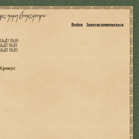
Войти
Зарегистрироваться
[A-Z]
[0-9]
[A-Z]
[0-9]
[A-Z]
[0-9]
 Крокус