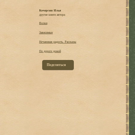
Кочергин Илья
другие книги автора:
Волки
Зависимые
Нечаянная радость. Рассказы
По дороге домой
Поделиться