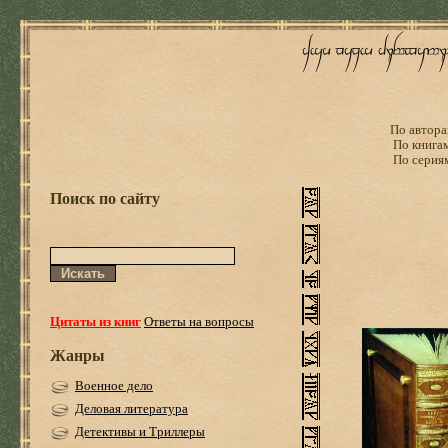
По автора
По книга
По серия
Поиск по сайту
Цитаты из книг
Ответы на вопросы
Жанры
Военное дело
Деловая литература
Детективы и Триллеры