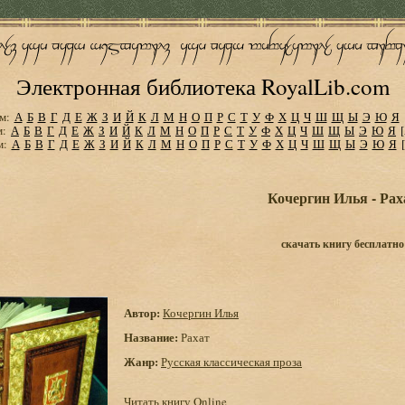
Электронная библиотека RoyalLib.com
м:
А
Б
В
Г
Д
Е
Ж
З
И
Й
К
Л
М
Н
О
П
Р
С
Т
У
Ф
Х
Ц
Ч
Ш
Щ
Ы
Э
Ю
Я
м:
А
Б
В
Г
Д
Е
Ж
З
И
Й
К
Л
М
Н
О
П
Р
С
Т
У
Ф
Х
Ц
Ч
Ш
Щ
Ы
Э
Ю
Я
м:
А
Б
В
Г
Д
Е
Ж
З
И
Й
К
Л
М
Н
О
П
Р
С
Т
У
Ф
Х
Ц
Ч
Ш
Щ
Ы
Э
Ю
Я
Кочергин Илья - Рах
скачать книгу бесплатно
Автор:
Кочергин Илья
Название:
Рахат
Жанр:
Русская классическая проза
Читать книгу Online