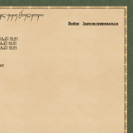
Войти
Зарегистрироваться
[A-Z]
[0-9]
[A-Z]
[0-9]
[A-Z]
[0-9]
ат