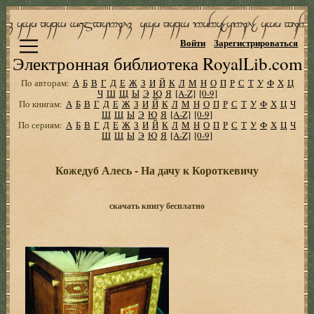
Войти
Зарегистрироваться
Электронная библиотека RoyalLib.com
По авторам:
А
Б
В
Г
Д
Е
Ж
З
И
Й
К
Л
М
Н
О
П
Р
С
Т
У
Ф
Х
Ц
Ч
Ш
Щ
Ы
Э
Ю
Я
[A-Z]
[0-9]
По книгам:
А
Б
В
Г
Д
Е
Ж
З
И
Й
К
Л
М
Н
О
П
Р
С
Т
У
Ф
Х
Ц
Ч
Ш
Щ
Ы
Э
Ю
Я
[A-Z]
[0-9]
По сериям:
А
Б
В
Г
Д
Е
Ж
З
И
Й
К
Л
М
Н
О
П
Р
С
Т
У
Ф
Х
Ц
Ч
Ш
Щ
Ы
Э
Ю
Я
[A-Z]
[0-9]
Кожедуб Алесь - На дачу к Короткевичу
скачать книгу бесплатно