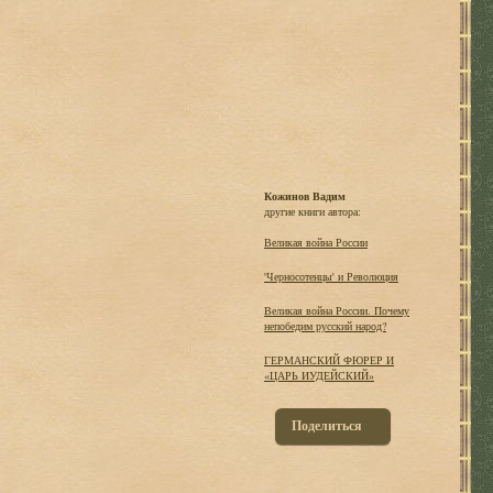
Кожинов Вадим
другие книги автора:
Великая война России
'Черносотенцы' и Революция
Великая война России. Почему
непобедим русский народ?
ГЕРМАНСКИЙ ФЮРЕР И
«ЦАРЬ ИУДЕЙСКИЙ»
Поделиться