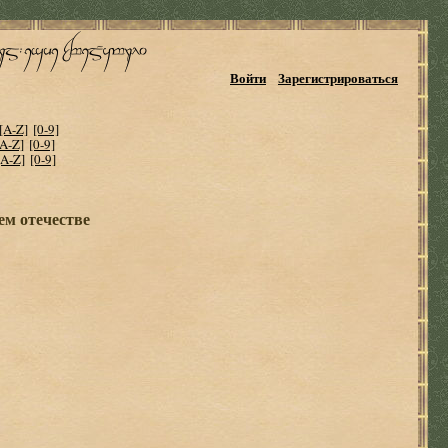
Войти
Зарегистрироваться
[A-Z]
[0-9]
[A-Z]
[0-9]
[A-Z]
[0-9]
ем отечестве