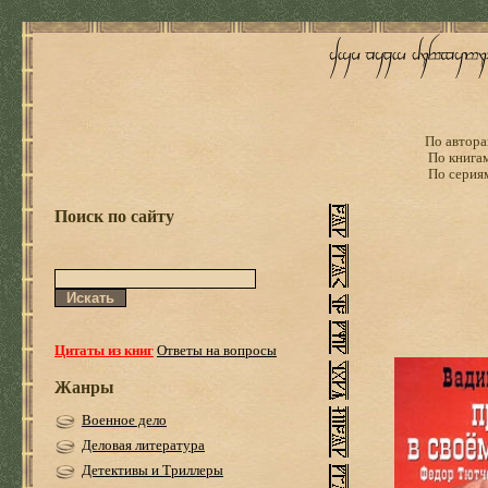
По автора
По книга
По серия
Поиск по сайту
Цитаты из книг
Ответы на вопросы
Жанры
Военное дело
Деловая литература
Детективы и Триллеры