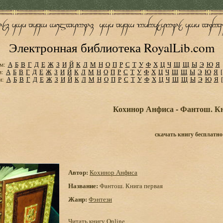
Электронная библиотека RoyalLib.com
м:
А
Б
В
Г
Д
Е
Ж
З
И
Й
К
Л
М
Н
О
П
Р
С
Т
У
Ф
Х
Ц
Ч
Ш
Щ
Ы
Э
Ю
Я
м:
А
Б
В
Г
Д
Е
Ж
З
И
Й
К
Л
М
Н
О
П
Р
С
Т
У
Ф
Х
Ц
Ч
Ш
Щ
Ы
Э
Ю
Я
м:
А
Б
В
Г
Д
Е
Ж
З
И
Й
К
Л
М
Н
О
П
Р
С
Т
У
Ф
Х
Ц
Ч
Ш
Щ
Ы
Э
Ю
Я
Кохинор Анфиса - Фантош. К
скачать книгу бесплатно
Автор:
Кохинор Анфиса
Название:
Фантош. Книга первая
Жанр:
Фэнтези
Читать книгу Online