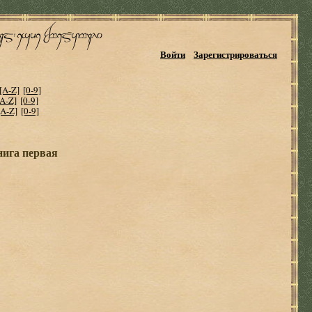
Войти
Зарегистрироваться
[A-Z]
[0-9]
[A-Z]
[0-9]
[A-Z]
[0-9]
нига первая