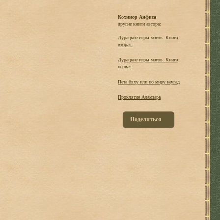
Кохинор Анфиса
другие книги автора:
Дурацкие игры магов. Книга
вторая.
Дурацкие игры магов. Книга
первая.
Пета бяху или по миру наугад
Проклятие Аламзара
Поделиться