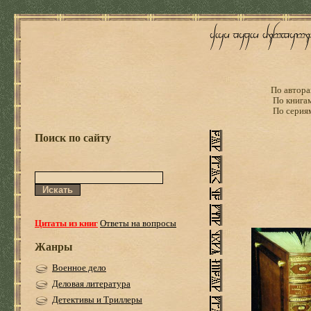
По автора
По книга
По серия
Поиск по сайту
Цитаты из книг
Ответы на вопросы
Жанры
Военное дело
Деловая литература
Детективы и Триллеры