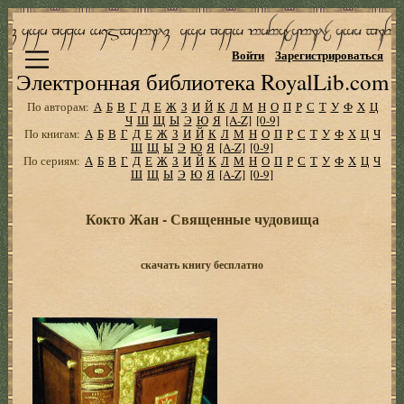
Войти
Зарегистрироваться
Электронная библиотека RoyalLib.com
По авторам:
А
Б
В
Г
Д
Е
Ж
З
И
Й
К
Л
М
Н
О
П
Р
С
Т
У
Ф
Х
Ц
Ч
Ш
Щ
Ы
Э
Ю
Я
[A-Z]
[0-9]
По книгам:
А
Б
В
Г
Д
Е
Ж
З
И
Й
К
Л
М
Н
О
П
Р
С
Т
У
Ф
Х
Ц
Ч
Ш
Щ
Ы
Э
Ю
Я
[A-Z]
[0-9]
По сериям:
А
Б
В
Г
Д
Е
Ж
З
И
Й
К
Л
М
Н
О
П
Р
С
Т
У
Ф
Х
Ц
Ч
Ш
Щ
Ы
Э
Ю
Я
[A-Z]
[0-9]
Кокто Жан - Священные чудовища
скачать книгу бесплатно