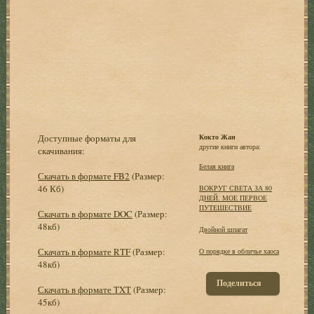
Доступные форматы для
Кокто Жан
другие книги автора:
скачивания:
Белая книга
Скачать в формате FB2
(Размер:
46 Кб)
ВОКРУГ СВЕТА ЗА 80
ДНЕЙ. МОЕ ПЕРВОЕ
ПУТЕШЕСТВИЕ
Скачать в формате DOC
(Размер:
48кб)
Двойной шпагат
Скачать в формате RTF
(Размер:
О порядке в обличье хаоса
48кб)
Поделиться
Скачать в формате TXT
(Размер:
45кб)