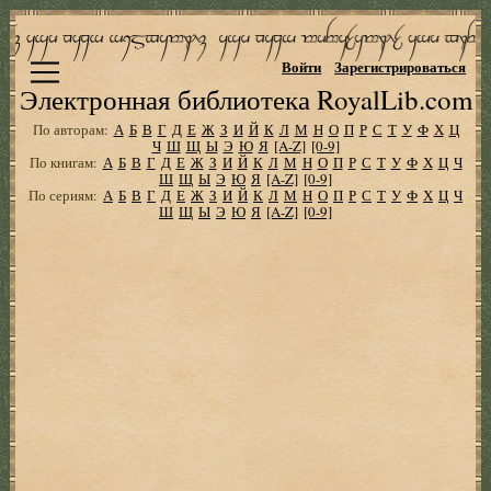
Войти
Зарегистрироваться
Электронная библиотека RoyalLib.com
По авторам:
А
Б
В
Г
Д
Е
Ж
З
И
Й
К
Л
М
Н
О
П
Р
С
Т
У
Ф
Х
Ц
Ч
Ш
Щ
Ы
Э
Ю
Я
[A-Z]
[0-9]
По книгам:
А
Б
В
Г
Д
Е
Ж
З
И
Й
К
Л
М
Н
О
П
Р
С
Т
У
Ф
Х
Ц
Ч
Ш
Щ
Ы
Э
Ю
Я
[A-Z]
[0-9]
По сериям:
А
Б
В
Г
Д
Е
Ж
З
И
Й
К
Л
М
Н
О
П
Р
С
Т
У
Ф
Х
Ц
Ч
Ш
Щ
Ы
Э
Ю
Я
[A-Z]
[0-9]