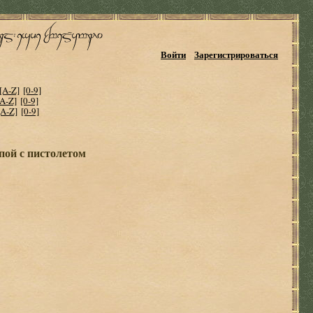
Войти
Зарегистрироваться
[A-Z]
[0-9]
[A-Z]
[0-9]
[A-Z]
[0-9]
пой с пистолетом