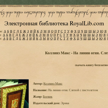
Электронная библиотека RoyalLib.com
м:
А
Б
В
Г
Д
Е
Ж
З
И
Й
К
Л
М
Н
О
П
Р
С
Т
У
Ф
Х
Ц
Ч
Ш
Щ
Ы
Э
Ю
Я
м:
А
Б
В
Г
Д
Е
Ж
З
И
Й
К
Л
М
Н
О
П
Р
С
Т
У
Ф
Х
Ц
Ч
Ш
Щ
Ы
Э
Ю
Я
м:
А
Б
В
Г
Д
Е
Ж
З
И
Й
К
Л
М
Н
О
П
Р
С
Т
У
Ф
Х
Ц
Ч
Ш
Щ
Ы
Э
Ю
Я
Коллинз Макс - На линии огня. Сле
скачать книгу бесплатно
Автор:
Коллинз Макс
Название:
На линии огня. Слепой с пистолетом
Жанр:
Боевик
Издательский дом:
Эрика