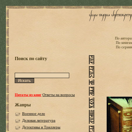
По автора
По книга
По серия
Поиск по сайту
Цитаты из книг
Ответы на вопросы
Жанры
Военное дело
Деловая литература
Детективы и Триллеры