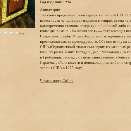
Год издания:
1994
Аннотация:
Эта книга продолжает популярную серию «БЕСТСЕ
известность лучшие произведения в жанрах детектив,
одновременно ставшие литературной основой либо со
книге два романа:«На линии огня» — потрясающая ис
(0)
Секретной службы Фрэнк Хорриган и загадочный уби
преследователя, то преследуемого. Оба они втянуты 
США.(Одноименный фильм стал одним из кассовых рек
главных ролях Клинт Иствуд и Джон Малкович).Два к
и Гробовщик расследуют цепь таинственных убийств. 
Гарлема, района похоти и поножовщины, любви и сме
экраны США в 1972 году).
Читать книгу Online