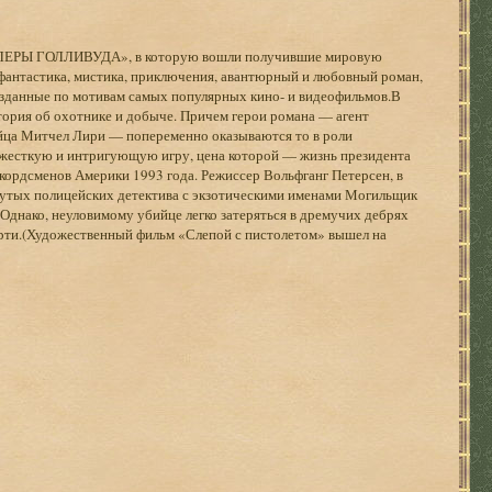
ЛЛЕРЫ ГОЛЛИВУДА», в которую вошли получившие мировую
 фантастика, мистика, приключения, авантюрный и любовный роман,
зданные по мотивам самых популярных кино- и видеофильмов.В
тория об охотнике и добыче. Причем герои романа — агент
йца Митчел Лири — попеременно оказываются то в роли
в жесткую и интригующую игру, цена которой — жизнь президента
ордсменов Америки 1993 года. Режиссер Вольфганг Петерсен, в
рутых полицейских детектива с экзотическими именами Могильщик
Однако, неуловимому убийце легко затеряться в дремучих дебрях
рти.(Художественный фильм «Слепой с пистолетом» вышел на