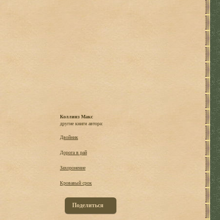
Коллинз Макс
другие книги автора:
Двойник
Дорога в рай
Захоронение
Кровавый срок
Поделиться