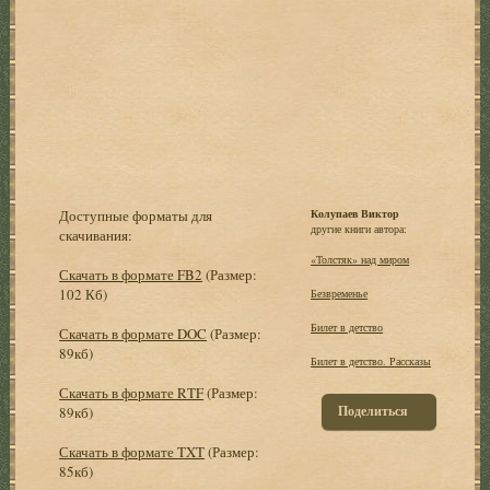
Доступные форматы для
Колупаев Виктор
другие книги автора:
скачивания:
«Толстяк» над миром
Скачать в формате FB2
(Размер:
102 Кб)
Безвременье
Билет в детство
Скачать в формате DOC
(Размер:
89кб)
Билет в детство. Рассказы
Скачать в формате RTF
(Размер:
Поделиться
89кб)
Скачать в формате TXT
(Размер:
85кб)