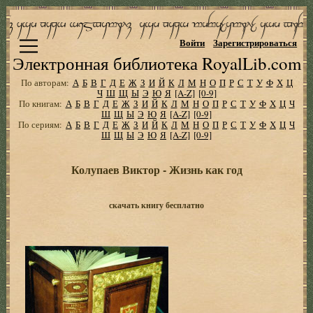
Войти
Зарегистрироваться
Электронная библиотека RoyalLib.com
По авторам:
А
Б
В
Г
Д
Е
Ж
З
И
Й
К
Л
М
Н
О
П
Р
С
Т
У
Ф
Х
Ц
Ч
Ш
Щ
Ы
Э
Ю
Я
[A-Z]
[0-9]
По книгам:
А
Б
В
Г
Д
Е
Ж
З
И
Й
К
Л
М
Н
О
П
Р
С
Т
У
Ф
Х
Ц
Ч
Ш
Щ
Ы
Э
Ю
Я
[A-Z]
[0-9]
По сериям:
А
Б
В
Г
Д
Е
Ж
З
И
Й
К
Л
М
Н
О
П
Р
С
Т
У
Ф
Х
Ц
Ч
Ш
Щ
Ы
Э
Ю
Я
[A-Z]
[0-9]
Колупаев Виктор - Жизнь как год
скачать книгу бесплатно