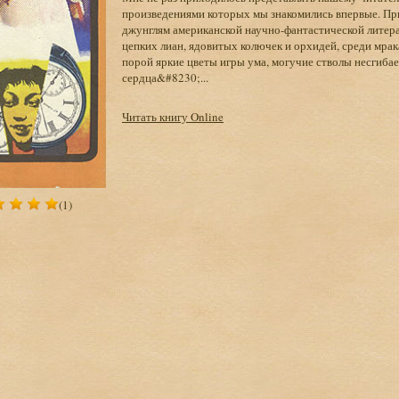
произведениями которых мы знакомились впервые. Пр
джунглям американской научно-фантастической литера
цепких лиан, ядовитых колючек и орхидей, среди мр
порой яркие цветы игры ума, могучие стволы несгибае
сердца&#8230;...
Читать книгу Online
(1)