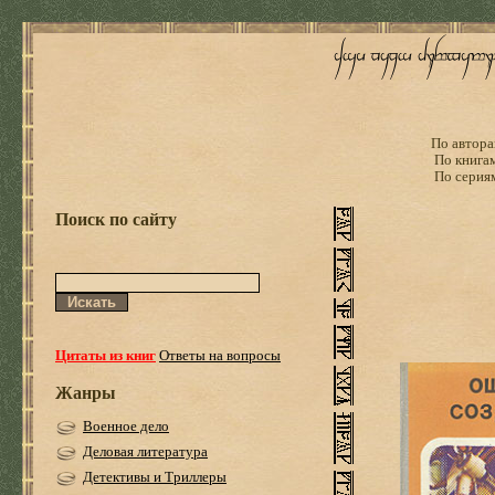
По автора
По книга
По серия
Поиск по сайту
Цитаты из книг
Ответы на вопросы
Жанры
Военное дело
Деловая литература
Детективы и Триллеры