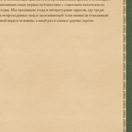
ипоминаю наше первое путешествие с советским читателем по
туры. Мы проникали тогда в литературные заросли, где среди
ака непроходимых чащ и засасывающей топи вымысла отыскивали
мой веры в человека, а иной раз и хинное дерево горечи