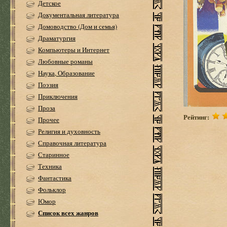
Детское
Документальная литература
Домоводство (Дом и семья)
Драматургия
Компьютеры и Интернет
Любовные романы
Наука, Образование
Поэзия
Приключения
Проза
Рейтинг:
Прочее
Религия и духовность
Справочная литература
Старинное
Техника
Фантастика
Фольклор
Юмор
Список всех жанров