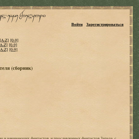
Войти
Зарегистрироваться
[A-Z]
[0-9]
[A-Z]
[0-9]
[A-Z]
[0-9]
теля (сборник)
ю и начинающих фантастов, и прославленных фантастов Запада, с