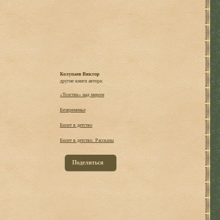
Колупаев Виктор
другие книги автора:
«Толстяк» над миром
Безвременье
Билет в детство
Билет в детство. Рассказы
Поделиться