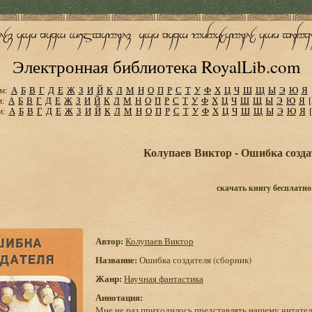
Электронная библиотека RoyalLib.com
м:
А
Б
В
Г
Д
Е
Ж
З
И
Й
К
Л
М
Н
О
П
Р
С
Т
У
Ф
Х
Ц
Ч
Ш
Щ
Ы
Э
Ю
Я
м:
А
Б
В
Г
Д
Е
Ж
З
И
Й
К
Л
М
Н
О
П
Р
С
Т
У
Ф
Х
Ц
Ч
Ш
Щ
Ы
Э
Ю
Я
м:
А
Б
В
Г
Д
Е
Ж
З
И
Й
К
Л
М
Н
О
П
Р
С
Т
У
Ф
Х
Ц
Ч
Ш
Щ
Ы
Э
Ю
Я
Колупаев Виктор - Ошибка созда
скачать книгу бесплатно
Автор:
Колупаев Виктор
Название:
Ошибка создателя (сборник)
Жанр:
Научная фантастика
Аннотация:
Мне не раз приходилось представлять нашему читател