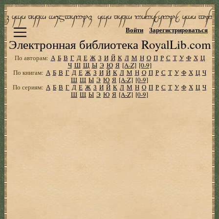
Войти
Зарегистрироваться
Электронная библиотека RoyalLib.com
По авторам:
А
Б
В
Г
Д
Е
Ж
З
И
Й
К
Л
М
Н
О
П
Р
С
Т
У
Ф
Х
Ц
Ч
Ш
Щ
Ы
Э
Ю
Я
[A-Z]
[0-9]
По книгам:
А
Б
В
Г
Д
Е
Ж
З
И
Й
К
Л
М
Н
О
П
Р
С
Т
У
Ф
Х
Ц
Ч
Ш
Щ
Ы
Э
Ю
Я
[A-Z]
[0-9]
По сериям:
А
Б
В
Г
Д
Е
Ж
З
И
Й
К
Л
М
Н
О
П
Р
С
Т
У
Ф
Х
Ц
Ч
Ш
Щ
Ы
Э
Ю
Я
[A-Z]
[0-9]