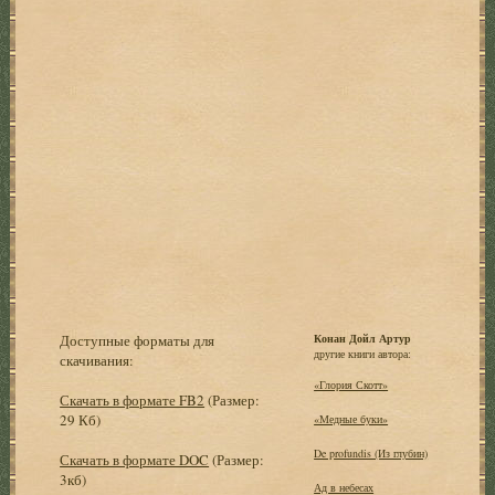
Доступные форматы для
Конан Дойл Артур
другие книги автора:
скачивания:
«Глория Скотт»
Скачать в формате FB2
(Размер:
29 Кб)
«Медные буки»
De profundis (Из глубин)
Скачать в формате DOC
(Размер:
3кб)
Ад в небесах