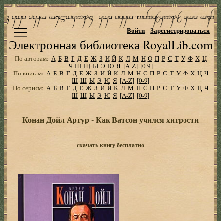
Войти
Зарегистрироваться
Электронная библиотека RoyalLib.com
По авторам:
А
Б
В
Г
Д
Е
Ж
З
И
Й
К
Л
М
Н
О
П
Р
С
Т
У
Ф
Х
Ц
Ч
Ш
Щ
Ы
Э
Ю
Я
[A-Z]
[0-9]
По книгам:
А
Б
В
Г
Д
Е
Ж
З
И
Й
К
Л
М
Н
О
П
Р
С
Т
У
Ф
Х
Ц
Ч
Ш
Щ
Ы
Э
Ю
Я
[A-Z]
[0-9]
По сериям:
А
Б
В
Г
Д
Е
Ж
З
И
Й
К
Л
М
Н
О
П
Р
С
Т
У
Ф
Х
Ц
Ч
Ш
Щ
Ы
Э
Ю
Я
[A-Z]
[0-9]
Конан Дойл Артур - Как Ватсон учился хитрости
скачать книгу бесплатно