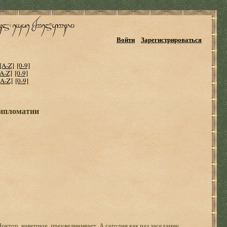
Войти
Зарегистрироваться
[A-Z]
[0-9]
[A-Z]
[0-9]
[A-Z]
[0-9]
дипломатии
октор, наверное, преувеличивает. А сегодня как раз заседание