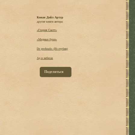
Конан Дойл Артур
другие книги автора:
«Глория Скотт»
«Медные буки»
De profundis (Из глубин)
Ад в небесах
Поделиться