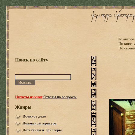
По автора
По книга
По серия
Поиск по сайту
Цитаты из книг
Ответы на вопросы
Жанры
Военное дело
Деловая литература
Детективы и Триллеры