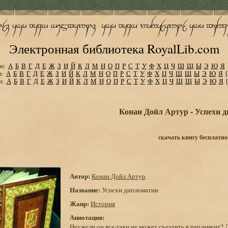
Электронная библиотека RoyalLib.com
м:
А
Б
В
Г
Д
Е
Ж
З
И
Й
К
Л
М
Н
О
П
Р
С
Т
У
Ф
Х
Ц
Ч
Ш
Щ
Ы
Э
Ю
Я
м:
А
Б
В
Г
Д
Е
Ж
З
И
Й
К
Л
М
Н
О
П
Р
С
Т
У
Ф
Х
Ц
Ч
Ш
Щ
Ы
Э
Ю
Я
м:
А
Б
В
Г
Д
Е
Ж
З
И
Й
К
Л
М
Н
О
П
Р
С
Т
У
Ф
Х
Ц
Ч
Ш
Щ
Ы
Э
Ю
Я
Конан Дойл Артур - Успехи 
скачать книгу бесплатно
Автор:
Конан Дойл Артур
Название:
Успехи дипломатии
Жанр:
История
Аннотация:
Неужели он все-таки не может съездить в парламент? Д