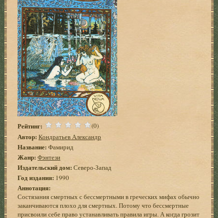
Рейтинг:
(0)
Автор:
Кондратьев Александр
Название:
Фамирид
Жанр:
Фэнтези
Издательский дом:
Северо-Запад
Год издания:
1990
Аннотация:
Состязания смертных с бессмертными в греческих мифах обычно
заканчиваются плохо для смертных. Потому что бессмертные
присвоили себе право устанавливать правила игры. А когда грозит