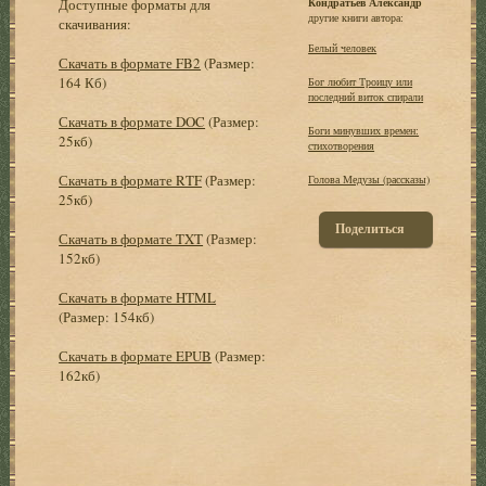
Доступные форматы для
Кондратьев Александр
другие книги автора:
скачивания:
Белый человек
Скачать в формате FB2
(Размер:
164 Кб)
Бог любит Троицу или
последний виток спирали
Скачать в формате DOC
(Размер:
Боги минувших времен:
25кб)
стихотворения
Скачать в формате RTF
(Размер:
Голова Медузы (рассказы)
25кб)
Поделиться
Скачать в формате TXT
(Размер:
152кб)
Скачать в формате HTML
(Размер: 154кб)
Скачать в формате EPUB
(Размер:
162кб)