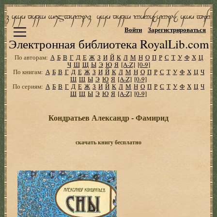
Войти
Зарегистрироваться
Электронная библиотека RoyalLib.com
По авторам:
А
Б
В
Г
Д
Е
Ж
З
И
Й
К
Л
М
Н
О
П
Р
С
Т
У
Ф
Х
Ц
Ч
Ш
Щ
Ы
Э
Ю
Я
[A-Z]
[0-9]
По книгам:
А
Б
В
Г
Д
Е
Ж
З
И
Й
К
Л
М
Н
О
П
Р
С
Т
У
Ф
Х
Ц
Ч
Ш
Щ
Ы
Э
Ю
Я
[A-Z]
[0-9]
По сериям:
А
Б
В
Г
Д
Е
Ж
З
И
Й
К
Л
М
Н
О
П
Р
С
Т
У
Ф
Х
Ц
Ч
Ш
Щ
Ы
Э
Ю
Я
[A-Z]
[0-9]
Кондратьев Александр - Фамирид
скачать книгу бесплатно