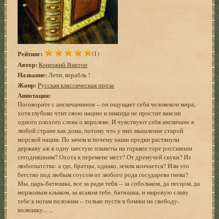
Рейтинг:
(1)
Автор:
Конецкий Виктор
Название:
Лети, корабль !
Жанр:
Русская классическая проза
Аннотация:
Поговорите с англичанином -- он ощущает себя человеком мира,
хотя глубоко чтит свою нацию и никогда не простит вам ни
одного плохого слова о королеве. И чувствуют себя англичане в
любой стране как дома, потому что у них мышление старой
морской нации. По зачем и почему наши предки растянули
державу аж в одну шестую планеты на горькое горе россиянам
сегодняшним? Охота к перемене мест? От дремучей скуки? Из
любопытства: а где, братцы, однако, земля кончается? Или это
бегство под любым соусом от любого рода государева гнева?
Мы, царь-батюшка, все за ради тебя -- за собольком, да песцом, да
моржовым клыком, за ясаком тебе, батюшка, и мировую славу
тебе к ногам положим -- только пусти в бомжи на свободу-
волюшку... ...