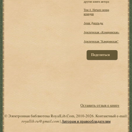
другие книги автора:
Том 4. Начало конца
комедии
Ария Джильды
Арктическая «Комаринская»
Арктическая "Камаринская"
Поделиться
Оставить отзыв о книге
© Электронная библиотека RoyalLib.Com, 2010-2026. Контактный e-mail:
royallib.ru@gmail.com
|
Авторам и правообладателям