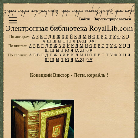
Войти
Зарегистрироваться
Электронная библиотека RoyalLib.com
По авторам:
А
Б
В
Г
Д
Е
Ж
З
И
Й
К
Л
М
Н
О
П
Р
С
Т
У
Ф
Х
Ц
Ч
Ш
Щ
Ы
Э
Ю
Я
[A-Z]
[0-9]
По книгам:
А
Б
В
Г
Д
Е
Ж
З
И
Й
К
Л
М
Н
О
П
Р
С
Т
У
Ф
Х
Ц
Ч
Ш
Щ
Ы
Э
Ю
Я
[A-Z]
[0-9]
По сериям:
А
Б
В
Г
Д
Е
Ж
З
И
Й
К
Л
М
Н
О
П
Р
С
Т
У
Ф
Х
Ц
Ч
Ш
Щ
Ы
Э
Ю
Я
[A-Z]
[0-9]
Конецкий Виктор - Лети, корабль !