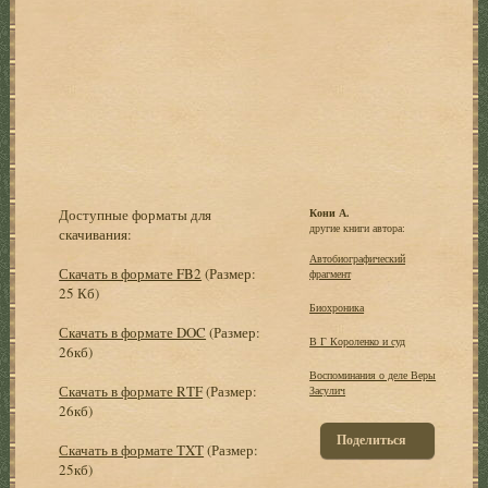
Доступные форматы для
Кони А.
другие книги автора:
скачивания:
Автобиографический
Скачать в формате FB2
(Размер:
фрагмент
25 Кб)
Биохроника
Скачать в формате DOC
(Размер:
В Г Короленко и суд
26кб)
Воспоминания о деле Веры
Скачать в формате RTF
(Размер:
Засулич
26кб)
Поделиться
Скачать в формате TXT
(Размер:
25кб)