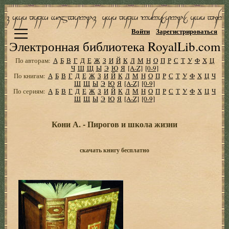
Войти
Зарегистрироваться
Электронная библиотека RoyalLib.com
По авторам:
А
Б
В
Г
Д
Е
Ж
З
И
Й
К
Л
М
Н
О
П
Р
С
Т
У
Ф
Х
Ц
Ч
Ш
Щ
Ы
Э
Ю
Я
[A-Z]
[0-9]
По книгам:
А
Б
В
Г
Д
Е
Ж
З
И
Й
К
Л
М
Н
О
П
Р
С
Т
У
Ф
Х
Ц
Ч
Ш
Щ
Ы
Э
Ю
Я
[A-Z]
[0-9]
По сериям:
А
Б
В
Г
Д
Е
Ж
З
И
Й
К
Л
М
Н
О
П
Р
С
Т
У
Ф
Х
Ц
Ч
Ш
Щ
Ы
Э
Ю
Я
[A-Z]
[0-9]
Кони А. - Пирогов и школа жизни
скачать книгу бесплатно