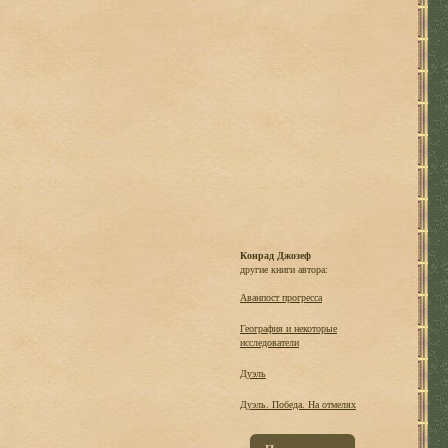
Конрад Джозеф
другие книги автора:
Аванпост прогресса
География и некоторые
исследователи
Дуэль
Дуэль. Победа. На отмелях