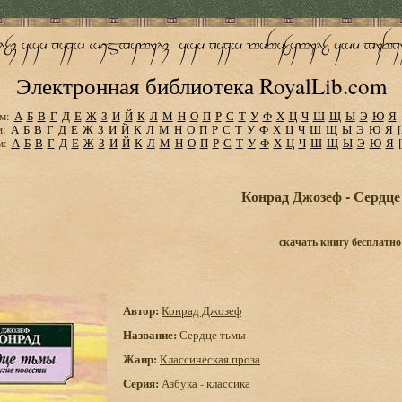
Электронная библиотека RoyalLib.com
м:
А
Б
В
Г
Д
Е
Ж
З
И
Й
К
Л
М
Н
О
П
Р
С
Т
У
Ф
Х
Ц
Ч
Ш
Щ
Ы
Э
Ю
Я
м:
А
Б
В
Г
Д
Е
Ж
З
И
Й
К
Л
М
Н
О
П
Р
С
Т
У
Ф
Х
Ц
Ч
Ш
Щ
Ы
Э
Ю
Я
м:
А
Б
В
Г
Д
Е
Ж
З
И
Й
К
Л
М
Н
О
П
Р
С
Т
У
Ф
Х
Ц
Ч
Ш
Щ
Ы
Э
Ю
Я
Конрад Джозеф - Сердц
скачать книгу бесплатно
Автор:
Конрад Джозеф
Название:
Сердце тьмы
Жанр:
Классическая проза
Серия:
Азбука - классика