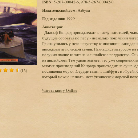
ISBN:
5-267-00042-6, 978-5-267-00042-0
Издательский дом:
Азбука
Год издания:
1999
Аннотация:
Джозеф Конрад принадлежит к числу писателей, чьими
будущие собратья по перу - несколько поколений лите
Грина учились у него искусству композиции, лапидар
выходцем из польской семьи. Нанявшись матросом на а
получил звание капитана и английское подданство. Он
на английском. Тем удивительнее, что уже современни
многих произведений Конрада происходит на суше, одн
(13)
посвящены морю. ;Сердце тьмы ;, ;Тайфун ; и ;Фрейя С
который можно назвать ;метафизической морской пове
Читать книгу Online