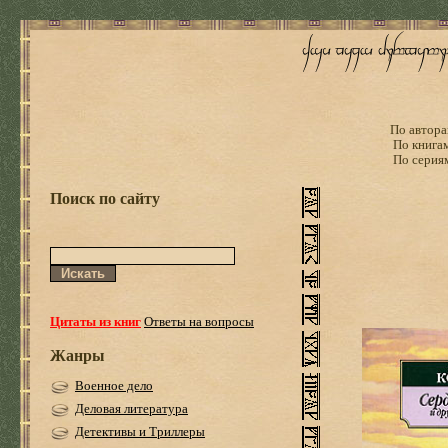
По автора
По книга
По серия
Поиск по сайту
Цитаты из книг
Ответы на вопросы
Жанры
Военное дело
Деловая литература
Детективы и Триллеры