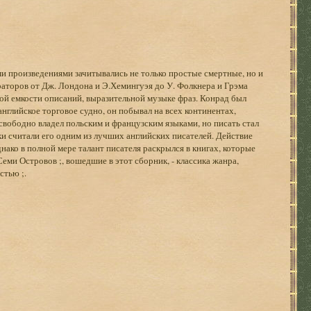
 произведениями зачитывались не только простые смертные, но и
раторов от Дж. Лондона и Э.Хемингуэя до У. Фолкнера и Грэма
ной емкости описаний, выразительной музыке фраз. Конрад был
нглийское торговое судно, он побывал на всех континентах,
 свободно владел польским и французским языками, но писать стал
ки считали его одним из лучших английских писателей. Действие
ако в полной мере талант писателя раскрылся в книгах, которые
еми Островов ;, вошедшие в этот сборник, - классика жанра,
стью ;.