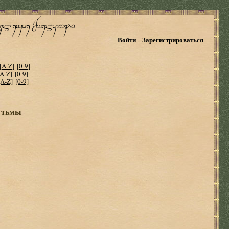
Войти
Зарегистрироваться
[A-Z]
[0-9]
[A-Z]
[0-9]
[A-Z]
[0-9]
е тьмы