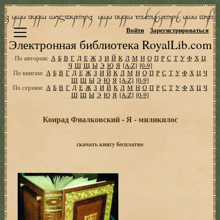
Войти
Зарегистрироваться
Электронная библиотека RoyalLib.com
По авторам:
А
Б
В
Г
Д
Е
Ж
З
И
Й
К
Л
М
Н
О
П
Р
С
Т
У
Ф
Х
Ц
Ч
Ш
Щ
Ы
Э
Ю
Я
[A-Z]
[0-9]
По книгам:
А
Б
В
Г
Д
Е
Ж
З
И
Й
К
Л
М
Н
О
П
Р
С
Т
У
Ф
Х
Ц
Ч
Ш
Щ
Ы
Э
Ю
Я
[A-Z]
[0-9]
По сериям:
А
Б
В
Г
Д
Е
Ж
З
И
Й
К
Л
М
Н
О
П
Р
С
Т
У
Ф
Х
Ц
Ч
Ш
Щ
Ы
Э
Ю
Я
[A-Z]
[0-9]
Конрад Фиалковский - Я - миликилос
скачать книгу бесплатно