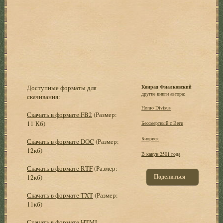
Доступные форматы для
Конрад Фиалковский
другие книги автора:
скачивания:
Homo Divisus
Скачать в формате FB2
(Размер:
11 Кб)
Бессмертный с Веги
Биориск
Скачать в формате DOC
(Размер:
12кб)
В канун 2501 года
Скачать в формате RTF
(Размер:
Поделиться
12кб)
Скачать в формате TXT
(Размер:
11кб)
Скачать в формате HTML