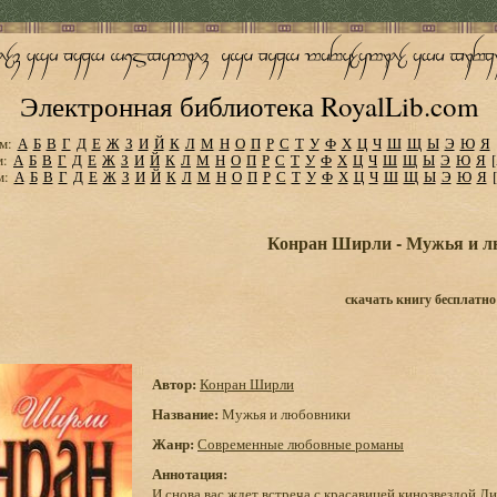
Электронная библиотека RoyalLib.com
м:
А
Б
В
Г
Д
Е
Ж
З
И
Й
К
Л
М
Н
О
П
Р
С
Т
У
Ф
Х
Ц
Ч
Ш
Щ
Ы
Э
Ю
Я
м:
А
Б
В
Г
Д
Е
Ж
З
И
Й
К
Л
М
Н
О
П
Р
С
Т
У
Ф
Х
Ц
Ч
Ш
Щ
Ы
Э
Ю
Я
м:
А
Б
В
Г
Д
Е
Ж
З
И
Й
К
Л
М
Н
О
П
Р
С
Т
У
Ф
Х
Ц
Ч
Ш
Щ
Ы
Э
Ю
Я
Конран Ширли - Мужья и л
скачать книгу бесплатно
Автор:
Конран Ширли
Название:
Мужья и любовники
Жанр:
Современные любовные романы
Аннотация:
И снова вас ждет встреча с красавицей кинозвездой 