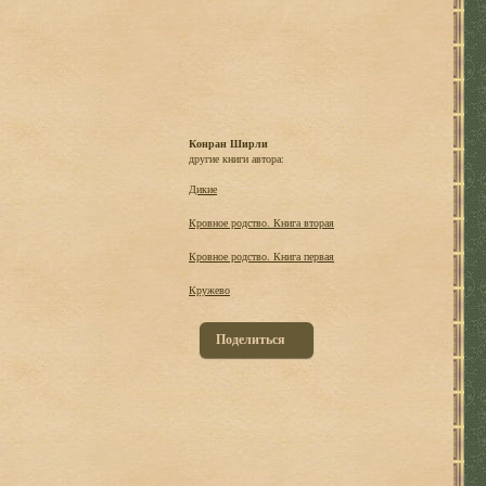
Конран Ширли
другие книги автора:
Дикие
Кровное родство. Книга вторая
Кровное родство. Книга первая
Кружево
Поделиться