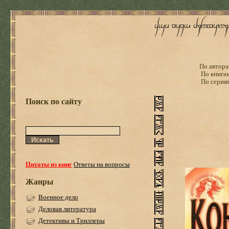
По автора
По книга
По серия
Поиск по сайту
Цитаты из книг
Ответы на вопросы
Жанры
Военное дело
Деловая литература
Детективы и Триллеры