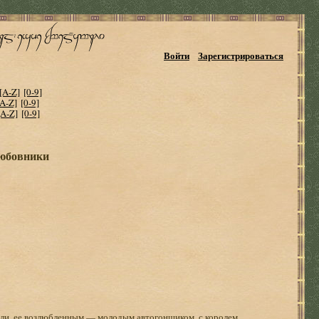
Войти
Зарегистрироваться
[A-Z]
[0-9]
[A-Z]
[0-9]
[A-Z]
[0-9]
юбовники
Лили, ее возлюбленным — молодым автогонщиком, с королем