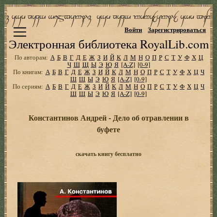
Войти
Зарегистрироваться
Электронная библиотека RoyalLib.com
По авторам:
А
Б
В
Г
Д
Е
Ж
З
И
Й
К
Л
М
Н
О
П
Р
С
Т
У
Ф
Х
Ц
Ч
Ш
Щ
Ы
Э
Ю
Я
[A-Z]
[0-9]
По книгам:
А
Б
В
Г
Д
Е
Ж
З
И
Й
К
Л
М
Н
О
П
Р
С
Т
У
Ф
Х
Ц
Ч
Ш
Щ
Ы
Э
Ю
Я
[A-Z]
[0-9]
По сериям:
А
Б
В
Г
Д
Е
Ж
З
И
Й
К
Л
М
Н
О
П
Р
С
Т
У
Ф
Х
Ц
Ч
Ш
Щ
Ы
Э
Ю
Я
[A-Z]
[0-9]
Константинов Андрей - Дело об отравлении в
буфете
скачать книгу бесплатно