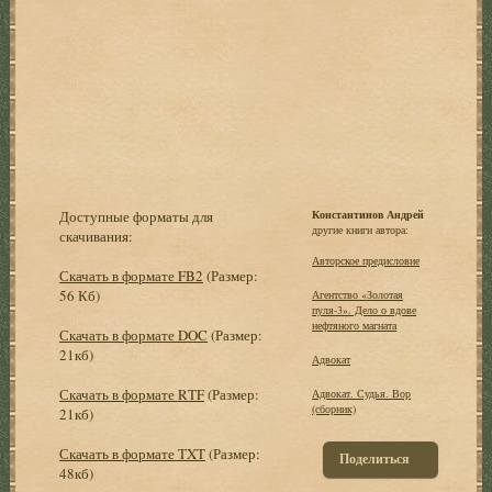
Доступные форматы для
Константинов Андрей
другие книги автора:
скачивания:
Авторское предисловие
Скачать в формате FB2
(Размер:
56 Кб)
Агентство «Золотая
пуля-3». Дело о вдове
нефтяного магната
Скачать в формате DOC
(Размер:
21кб)
Адвокат
Скачать в формате RTF
(Размер:
Адвокат. Судья. Вор
(сборник)
21кб)
Скачать в формате TXT
(Размер:
Поделиться
48кб)