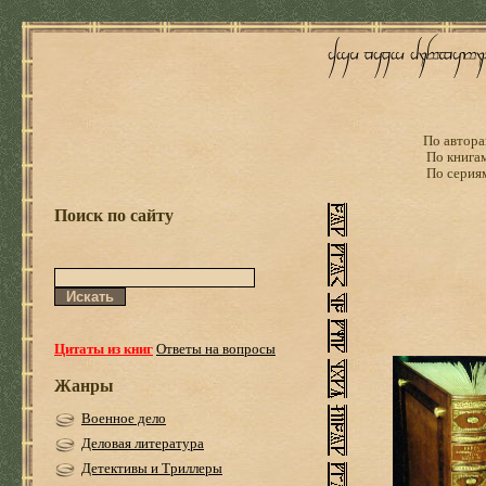
По автора
По книга
По серия
Поиск по сайту
Цитаты из книг
Ответы на вопросы
Жанры
Военное дело
Деловая литература
Детективы и Триллеры