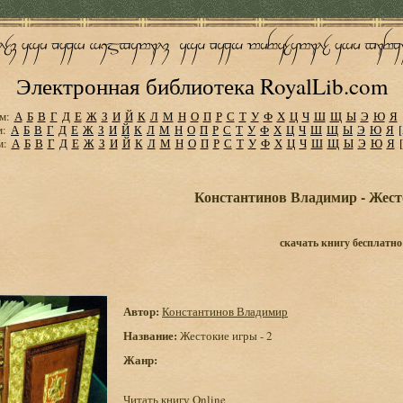
Электронная библиотека RoyalLib.com
м:
А
Б
В
Г
Д
Е
Ж
З
И
Й
К
Л
М
Н
О
П
Р
С
Т
У
Ф
Х
Ц
Ч
Ш
Щ
Ы
Э
Ю
Я
м:
А
Б
В
Г
Д
Е
Ж
З
И
Й
К
Л
М
Н
О
П
Р
С
Т
У
Ф
Х
Ц
Ч
Ш
Щ
Ы
Э
Ю
Я
м:
А
Б
В
Г
Д
Е
Ж
З
И
Й
К
Л
М
Н
О
П
Р
С
Т
У
Ф
Х
Ц
Ч
Ш
Щ
Ы
Э
Ю
Я
Константинов Владимир - Жесто
скачать книгу бесплатно
Автор:
Константинов Владимир
Название:
Жестокие игры - 2
Жанр:
Читать книгу Online