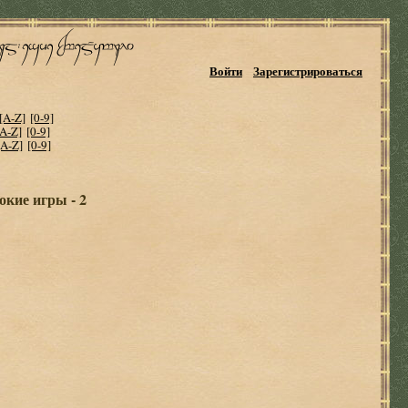
Войти
Зарегистрироваться
[A-Z]
[0-9]
[A-Z]
[0-9]
[A-Z]
[0-9]
кие игры - 2