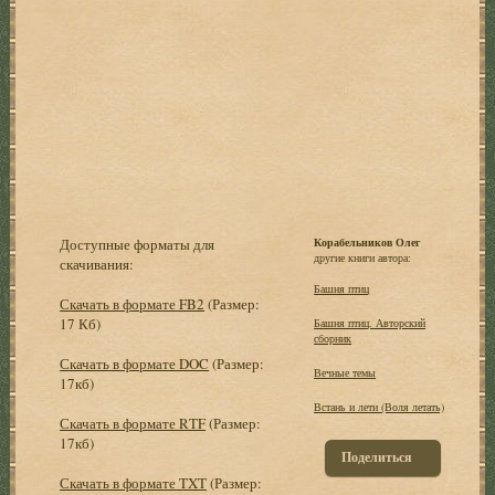
Доступные форматы для
Корабельников Олег
другие книги автора:
скачивания:
Башня птиц
Скачать в формате FB2
(Размер:
17 Кб)
Башня птиц. Авторский
сборник
Скачать в формате DOC
(Размер:
Вечные темы
17кб)
Встань и лети (Воля летать)
Скачать в формате RTF
(Размер:
17кб)
Поделиться
Скачать в формате TXT
(Размер: