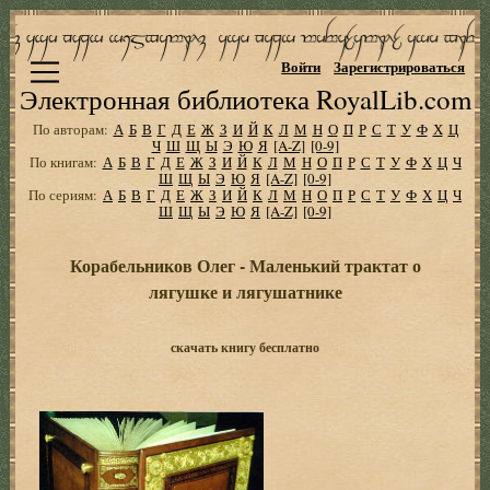
Войти
Зарегистрироваться
Электронная библиотека RoyalLib.com
По авторам:
А
Б
В
Г
Д
Е
Ж
З
И
Й
К
Л
М
Н
О
П
Р
С
Т
У
Ф
Х
Ц
Ч
Ш
Щ
Ы
Э
Ю
Я
[A-Z]
[0-9]
По книгам:
А
Б
В
Г
Д
Е
Ж
З
И
Й
К
Л
М
Н
О
П
Р
С
Т
У
Ф
Х
Ц
Ч
Ш
Щ
Ы
Э
Ю
Я
[A-Z]
[0-9]
По сериям:
А
Б
В
Г
Д
Е
Ж
З
И
Й
К
Л
М
Н
О
П
Р
С
Т
У
Ф
Х
Ц
Ч
Ш
Щ
Ы
Э
Ю
Я
[A-Z]
[0-9]
Корабельников Олег - Маленький трактат о
лягушке и лягушатнике
скачать книгу бесплатно