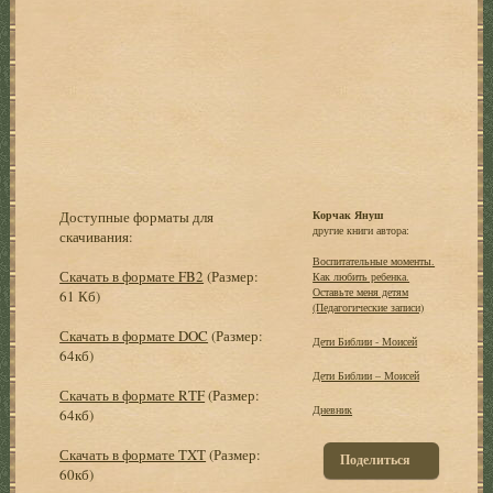
Доступные форматы для
Корчак Януш
другие книги автора:
скачивания:
Воспитательные моменты.
Скачать в формате FB2
(Размер:
Как любить ребенка.
Оставьте меня детям
61 Кб)
(Педагогические записи)
Скачать в формате DOC
(Размер:
Дети Библии - Моисей
64кб)
Дети Библии – Моисей
Скачать в формате RTF
(Размер:
Дневник
64кб)
Скачать в формате TXT
(Размер:
Поделиться
60кб)