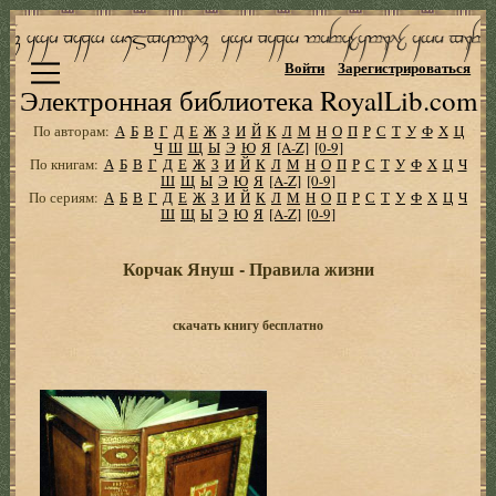
Войти
Зарегистрироваться
Электронная библиотека RoyalLib.com
По авторам:
А
Б
В
Г
Д
Е
Ж
З
И
Й
К
Л
М
Н
О
П
Р
С
Т
У
Ф
Х
Ц
Ч
Ш
Щ
Ы
Э
Ю
Я
[A-Z]
[0-9]
По книгам:
А
Б
В
Г
Д
Е
Ж
З
И
Й
К
Л
М
Н
О
П
Р
С
Т
У
Ф
Х
Ц
Ч
Ш
Щ
Ы
Э
Ю
Я
[A-Z]
[0-9]
По сериям:
А
Б
В
Г
Д
Е
Ж
З
И
Й
К
Л
М
Н
О
П
Р
С
Т
У
Ф
Х
Ц
Ч
Ш
Щ
Ы
Э
Ю
Я
[A-Z]
[0-9]
Корчак Януш - Правила жизни
скачать книгу бесплатно