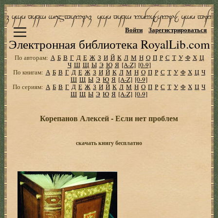
Войти
Зарегистрироваться
Электронная библиотека RoyalLib.com
По авторам:
А
Б
В
Г
Д
Е
Ж
З
И
Й
К
Л
М
Н
О
П
Р
С
Т
У
Ф
Х
Ц
Ч
Ш
Щ
Ы
Э
Ю
Я
[A-Z]
[0-9]
По книгам:
А
Б
В
Г
Д
Е
Ж
З
И
Й
К
Л
М
Н
О
П
Р
С
Т
У
Ф
Х
Ц
Ч
Ш
Щ
Ы
Э
Ю
Я
[A-Z]
[0-9]
По сериям:
А
Б
В
Г
Д
Е
Ж
З
И
Й
К
Л
М
Н
О
П
Р
С
Т
У
Ф
Х
Ц
Ч
Ш
Щ
Ы
Э
Ю
Я
[A-Z]
[0-9]
Корепанов Алексей - Если нет проблем
скачать книгу бесплатно