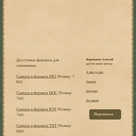
Доступные форматы для
Корепанов Алексей
другие книги автора:
скачивания:
А мне до них
Скачать в формате FB2
(Размер: 7
Кб)
Авалон
Бардазар
Скачать в формате DOC
(Размер:
7кб)
Без маски
Скачать в формате RTF
(Размер:
Поделиться
7кб)
Скачать в формате TXT
(Размер:
6кб)