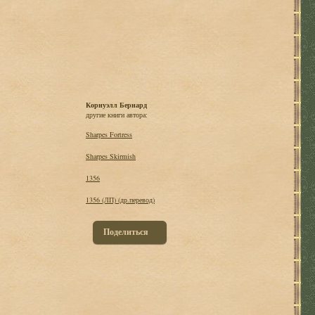
Корнуэлл Бернард
другие книги автора:
Sharpes Fortress
Sharpes Skirmish
1356
1356 (ЛП) (др.перевод)
Поделиться