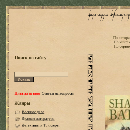
По автора
По книга
По серия
Поиск по сайту
Цитаты из книг
Ответы на вопросы
Жанры
Военное дело
Деловая литература
Детективы и Триллеры