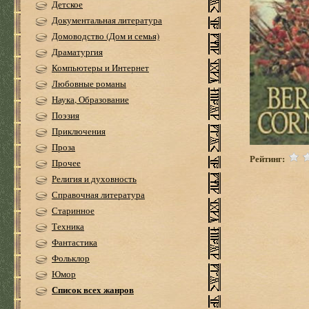
Детское
Документальная литература
Домоводство (Дом и семья)
Драматургия
Компьютеры и Интернет
Любовные романы
Наука, Образование
Поэзия
Приключения
Проза
Рейтинг:
Прочее
Религия и духовность
Справочная литература
Старинное
Техника
Фантастика
Фольклор
Юмор
Список всех жанров