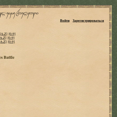
Войти
Зарегистрироваться
[A-Z]
[0-9]
[A-Z]
[0-9]
[A-Z]
[0-9]
s Battle