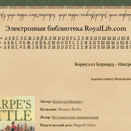
Электронная библиотека RoyalLib.com
м:
А
Б
В
Г
Д
Е
Ж
З
И
Й
К
Л
М
Н
О
П
Р
С
Т
У
Ф
Х
Ц
Ч
Ш
Щ
Ы
Э
Ю
Я
м:
А
Б
В
Г
Д
Е
Ж
З
И
Й
К
Л
М
Н
О
П
Р
С
Т
У
Ф
Х
Ц
Ч
Ш
Щ
Ы
Э
Ю
Я
м:
А
Б
В
Г
Д
Е
Ж
З
И
Й
К
Л
М
Н
О
П
Р
С
Т
У
Ф
Х
Ц
Ч
Ш
Щ
Ы
Э
Ю
Я
Корнуэлл Бернард - Sharpe
скачать книгу бесплатно
Автор:
Корнуэлл Бернард
Название:
Sharpes Battle
Жанр:
Исторические приключения
Издательский дом:
HarperCollins