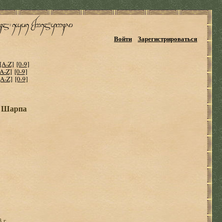
Войти
Зарегистрироваться
[A-Z]
[0-9]
[A-Z]
[0-9]
[A-Z]
[0-9]
ь Шарпа
 г