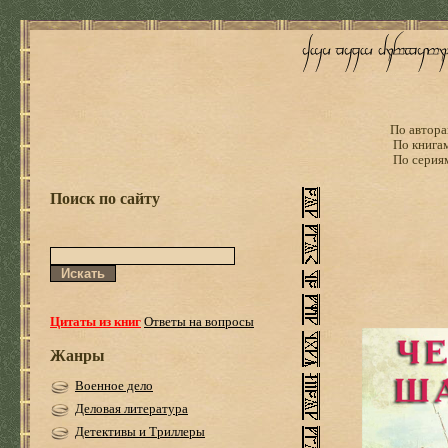
По автора
По книга
По серия
Поиск по сайту
Цитаты из книг
Ответы на вопросы
Жанры
Военное дело
Деловая литература
Детективы и Триллеры