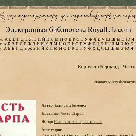
Электронная библиотека RoyalLib.com
м:
А
Б
В
Г
Д
Е
Ж
З
И
Й
К
Л
М
Н
О
П
Р
С
Т
У
Ф
Х
Ц
Ч
Ш
Щ
Ы
Э
Ю
Я
м:
А
Б
В
Г
Д
Е
Ж
З
И
Й
К
Л
М
Н
О
П
Р
С
Т
У
Ф
Х
Ц
Ч
Ш
Щ
Ы
Э
Ю
Я
м:
А
Б
В
Г
Д
Е
Ж
З
И
Й
К
Л
М
Н
О
П
Р
С
Т
У
Ф
Х
Ц
Ч
Ш
Щ
Ы
Э
Ю
Я
Корнуэлл Бернард - Чест
скачать книгу бесплатно
Автор:
Корнуэлл Бернард
Название:
Честь Шарпа
Жанр:
Исторические приключения
Аннотация:
Ричард Шарп и битва при Витории, февраль-июнь 1813