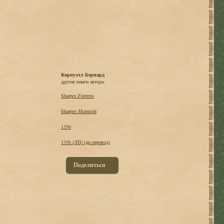
Корнуэлл Бернард
другие книги автора:
Sharpes Fortress
Sharpes Skirmish
1356
1356 (ЛП) (др.перевод)
Поделиться