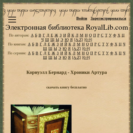
Войти
Зарегистрироваться
Электронная библиотека RoyalLib.com
По авторам:
А
Б
В
Г
Д
Е
Ж
З
И
Й
К
Л
М
Н
О
П
Р
С
Т
У
Ф
Х
Ц
Ч
Ш
Щ
Ы
Э
Ю
Я
[A-Z]
[0-9]
По книгам:
А
Б
В
Г
Д
Е
Ж
З
И
Й
К
Л
М
Н
О
П
Р
С
Т
У
Ф
Х
Ц
Ч
Ш
Щ
Ы
Э
Ю
Я
[A-Z]
[0-9]
По сериям:
А
Б
В
Г
Д
Е
Ж
З
И
Й
К
Л
М
Н
О
П
Р
С
Т
У
Ф
Х
Ц
Ч
Ш
Щ
Ы
Э
Ю
Я
[A-Z]
[0-9]
Корнуэлл Бернард - Хроники Артура
скачать книгу бесплатно