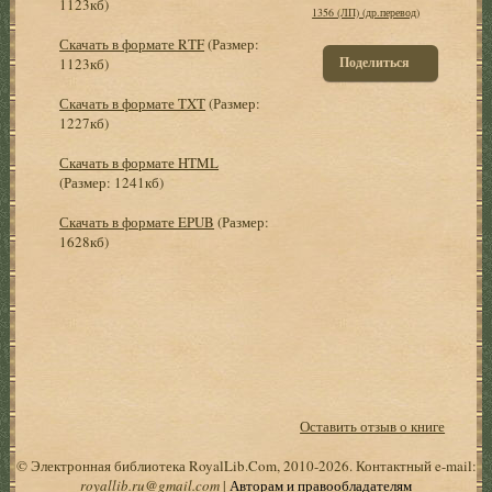
1123кб)
1356 (ЛП) (др.перевод)
Скачать в формате RTF
(Размер:
Поделиться
1123кб)
Скачать в формате TXT
(Размер:
1227кб)
Скачать в формате HTML
(Размер: 1241кб)
Скачать в формате EPUB
(Размер:
1628кб)
Оставить отзыв о книге
© Электронная библиотека RoyalLib.Com, 2010-2026. Контактный e-mail:
royallib.ru@gmail.com
|
Авторам и правообладателям