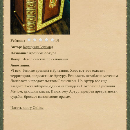
Рейтинг:
(0)
Автор:
Корнуэлл Бернард
Название:
Хроники Артура
Жанр:
Исторические приключения
Аннотация:
VI век. Темные времена в Британии. Хаос вот-вот охватит
территории, подвластные Артуру. Его власть ослаблена мятежом
Ланселота и предательством Гвиневеры. Но Артур все еще
владеет Экскалибуром, одним из тридцати Сокровищ Британии.
Мечом, дающим власть. И поэтому Артур, презрев превратности
судьбы, бросает вызов своим врагам.
Читать книгу Online