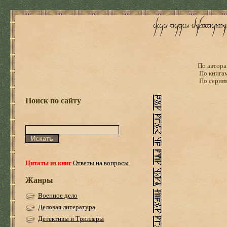
По автора
По книга
По серия
Поиск по сайту
Цитаты из книг
Ответы на вопросы
Жанры
Военное дело
Деловая литература
Детективы и Триллеры