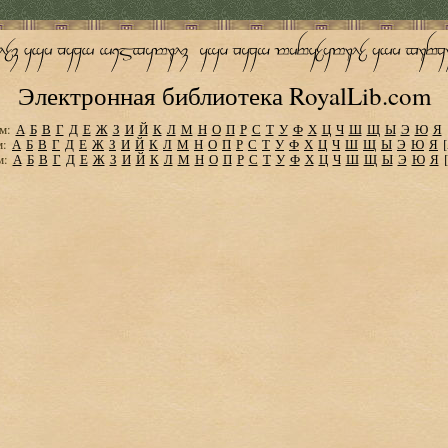
Электронная библиотека RoyalLib.com
м:
А
Б
В
Г
Д
Е
Ж
З
И
Й
К
Л
М
Н
О
П
Р
С
Т
У
Ф
Х
Ц
Ч
Ш
Щ
Ы
Э
Ю
Я
м:
А
Б
В
Г
Д
Е
Ж
З
И
Й
К
Л
М
Н
О
П
Р
С
Т
У
Ф
Х
Ц
Ч
Ш
Щ
Ы
Э
Ю
Я
м:
А
Б
В
Г
Д
Е
Ж
З
И
Й
К
Л
М
Н
О
П
Р
С
Т
У
Ф
Х
Ц
Ч
Ш
Щ
Ы
Э
Ю
Я