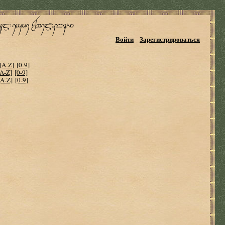
Войти
Зарегистрироваться
[A-Z]
[0-9]
[A-Z]
[0-9]
[A-Z]
[0-9]