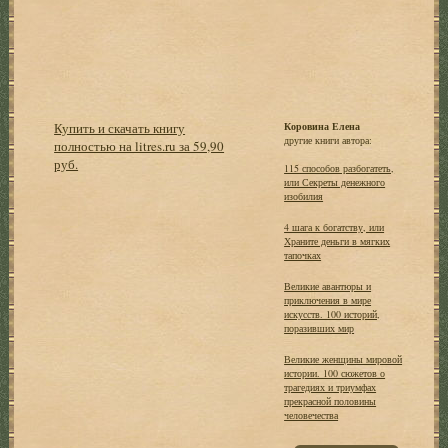
Купить и скачать книгу
Коровина Елена
другие книги автора:
полностью на litres.ru за 59,90
руб.
115 способов разбогатеть,
или Секреты денежного
изобилия
4 шага к богатству, или
Храните деньги в мягких
тапочках
Великие авантюры и
приключения в мире
искусств. 100 историй,
поразивших мир
Великие женщины мировой
истории. 100 сюжетов о
трагедиях и триумфах
прекрасной половины
человечества