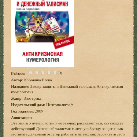
Рейтинг:
(0)
Автор:
Коровина Елена
Название:
Звезда защиты и Денежный талисман. Антикризисная
нумерология
Жанр:
Эзотерика
Издательский дом:
Центрполиграф
Год издания:
2009
Аннотация:
Эта книга о нумерологии и ее законах расскажет вам, как создать
действующий Денежный талисман и личную Звезду защиты; как
заставить денежный эгрегор работать на вас; как рассчитать свой