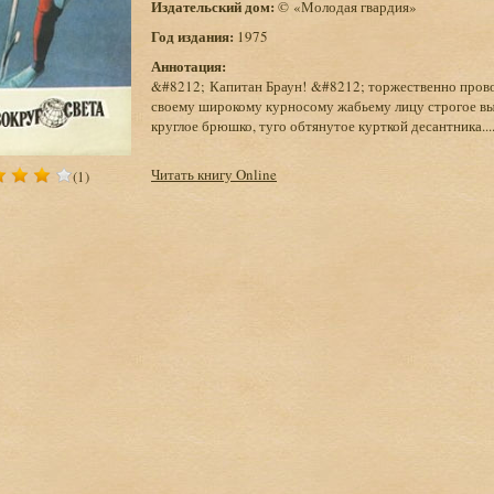
Издательский дом:
© «Молодая гвардия»
Год издания:
1975
Аннотация:
&#8212; Капитан Браун! &#8212; торжественно прово
своему широкому курносому жабьему лицу строгое вы
круглое брюшко, туго обтянутое курткой десантника...
Читать книгу Online
(1)