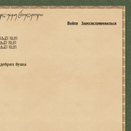
Войти
Зарегистрироваться
[A-Z]
[0-9]
[A-Z]
[0-9]
[A-Z]
[0-9]
 дебрях буша