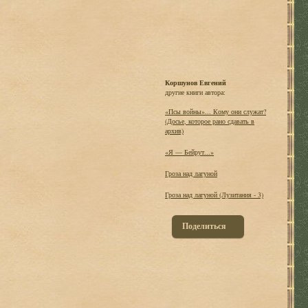
Коршунов Евгений
другие книги автора:
«Псы войны»... Кому они служат?
(Досье, которое рано сдавать в
архив)
«Я — Бейрут...»
Гроза над лагуной
Гроза над лагуной (Лузитания - 3)
Поделиться