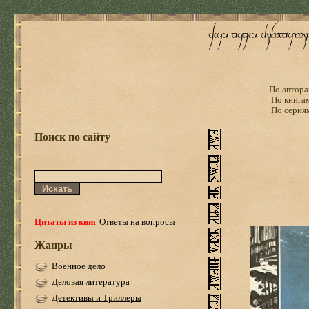
По автора
По книга
По серия
Поиск по сайту
Цитаты из книг
Ответы на вопросы
Жанры
Военное дело
Деловая литература
Детективы и Триллеры