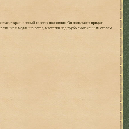
згласил краснолицый толстяк полковник. Он попытался придать
ражение и медленно встал, выставив над грубо сколоченным столом
.