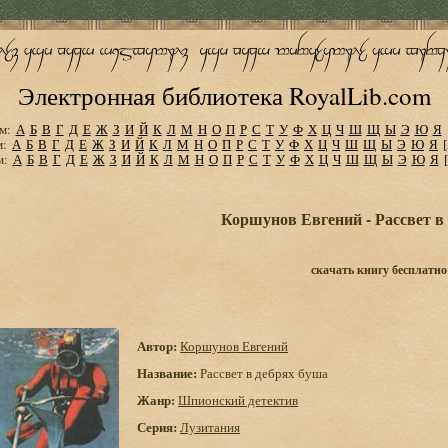
Электронная библиотека RoyalLib.com
м:
А
Б
В
Г
Д
Е
Ж
З
И
Й
К
Л
М
Н
О
П
Р
С
Т
У
Ф
Х
Ц
Ч
Ш
Щ
Ы
Э
Ю
Я
м:
А
Б
В
Г
Д
Е
Ж
З
И
Й
К
Л
М
Н
О
П
Р
С
Т
У
Ф
Х
Ц
Ч
Ш
Щ
Ы
Э
Ю
Я
м:
А
Б
В
Г
Д
Е
Ж
З
И
Й
К
Л
М
Н
О
П
Р
С
Т
У
Ф
Х
Ц
Ч
Ш
Щ
Ы
Э
Ю
Я
Коршунов Евгений - Рассвет в
скачать книгу бесплатно
Автор:
Коршунов Евгений
Название:
Рассвет в дебрях буша
Жанр:
Шпионский детектив
Серия:
Лузитания