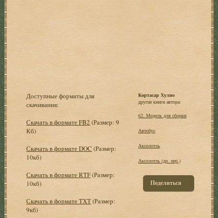
Доступные форматы для
Кортасар Хулио
другие книги автора:
скачивания:
62. Модель для сборки
Скачать в формате FB2
(Размер: 9
Кб)
Автобус
Аксолотль
Скачать в формате DOC
(Размер:
10кб)
Аксолотль (др. пер.)
Скачать в формате RTF
(Размер:
Поделиться
10кб)
Скачать в формате TXT
(Размер:
9кб)