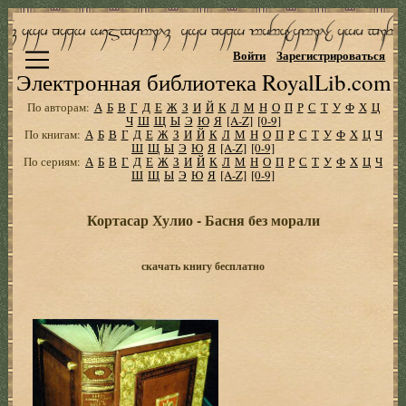
Войти
Зарегистрироваться
Электронная библиотека RoyalLib.com
По авторам:
А
Б
В
Г
Д
Е
Ж
З
И
Й
К
Л
М
Н
О
П
Р
С
Т
У
Ф
Х
Ц
Ч
Ш
Щ
Ы
Э
Ю
Я
[A-Z]
[0-9]
По книгам:
А
Б
В
Г
Д
Е
Ж
З
И
Й
К
Л
М
Н
О
П
Р
С
Т
У
Ф
Х
Ц
Ч
Ш
Щ
Ы
Э
Ю
Я
[A-Z]
[0-9]
По сериям:
А
Б
В
Г
Д
Е
Ж
З
И
Й
К
Л
М
Н
О
П
Р
С
Т
У
Ф
Х
Ц
Ч
Ш
Щ
Ы
Э
Ю
Я
[A-Z]
[0-9]
Кортасар Хулио - Басня без морали
скачать книгу бесплатно