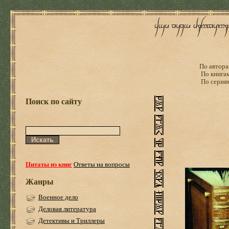
По автора
По книга
По серия
Поиск по сайту
Цитаты из книг
Ответы на вопросы
Жанры
Военное дело
Деловая литература
Детективы и Триллеры