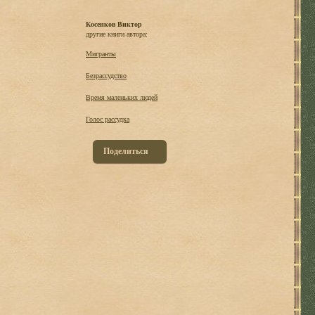
Косенков Виктор
другие книги автора:
Мигранты
Безрассудство
Время маленьких людей
Голос рассудка
Поделиться