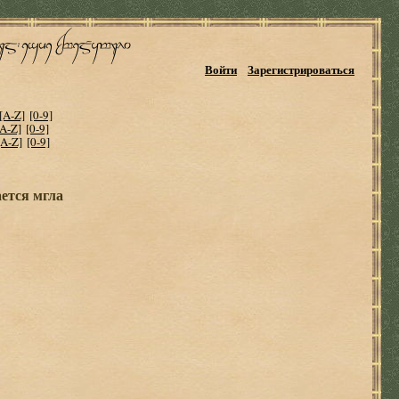
Войти
Зарегистрироваться
[A-Z]
[0-9]
[A-Z]
[0-9]
[A-Z]
[0-9]
ается мгла