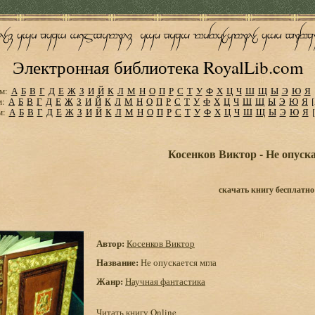
Электронная библиотека RoyalLib.com
м:
А
Б
В
Г
Д
Е
Ж
З
И
Й
К
Л
М
Н
О
П
Р
С
Т
У
Ф
Х
Ц
Ч
Ш
Щ
Ы
Э
Ю
Я
м:
А
Б
В
Г
Д
Е
Ж
З
И
Й
К
Л
М
Н
О
П
Р
С
Т
У
Ф
Х
Ц
Ч
Ш
Щ
Ы
Э
Ю
Я
м:
А
Б
В
Г
Д
Е
Ж
З
И
Й
К
Л
М
Н
О
П
Р
С
Т
У
Ф
Х
Ц
Ч
Ш
Щ
Ы
Э
Ю
Я
Косенков Виктор - Не опуск
скачать книгу бесплатно
Автор:
Косенков Виктор
Название:
Не опускается мгла
Жанр:
Научная фантастика
Читать книгу Online