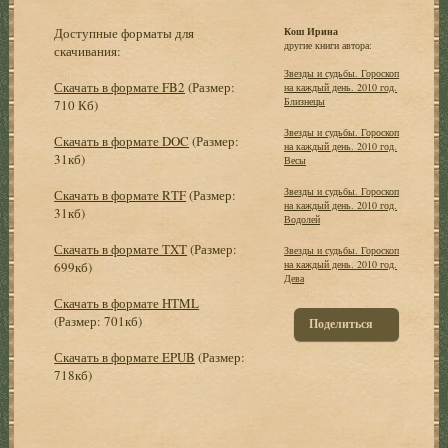
Доступные форматы для
Кош Ирина
другие книги автора:
скачивания:
Звезды и судьбы. Гороскоп
Скачать в формате FB2
(Размер:
на каждый день. 2010 год.
Близнецы
710 Кб)
Звезды и судьбы. Гороскоп
Скачать в формате DOC
(Размер:
на каждый день. 2010 год.
31кб)
Весы
Звезды и судьбы. Гороскоп
Скачать в формате RTF
(Размер:
на каждый день. 2010 год.
31кб)
Водолей
Скачать в формате TXT
(Размер:
Звезды и судьбы. Гороскоп
на каждый день. 2010 год.
699кб)
Дева
Скачать в формате HTML
(Размер: 701кб)
Поделиться
Скачать в формате EPUB
(Размер:
718кб)