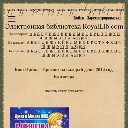
Войти
Зарегистрироваться
Электронная библиотека RoyalLib.com
По авторам:
А
Б
В
Г
Д
Е
Ж
З
И
Й
К
Л
М
Н
О
П
Р
С
Т
У
Ф
Х
Ц
Ч
Ш
Щ
Ы
Э
Ю
Я
[A-Z]
[0-9]
По книгам:
А
Б
В
Г
Д
Е
Ж
З
И
Й
К
Л
М
Н
О
П
Р
С
Т
У
Ф
Х
Ц
Ч
Ш
Щ
Ы
Э
Ю
Я
[A-Z]
[0-9]
По сериям:
А
Б
В
Г
Д
Е
Ж
З
И
Й
К
Л
М
Н
О
П
Р
С
Т
У
Ф
Х
Ц
Ч
Ш
Щ
Ы
Э
Ю
Я
[A-Z]
[0-9]
Кош Ирина - Прогноз на каждый день. 2014 год.
Близнецы
скачать книгу бесплатно