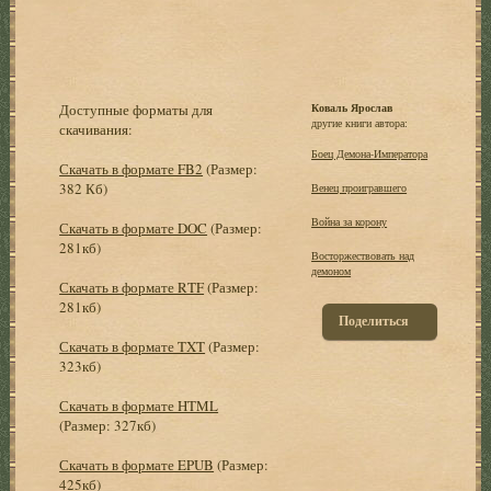
Доступные форматы для
Коваль Ярослав
другие книги автора:
скачивания:
Боец Демона-Императора
Скачать в формате FB2
(Размер:
382 Кб)
Венец проигравшего
Война за корону
Скачать в формате DOC
(Размер:
281кб)
Восторжествовать над
демоном
Скачать в формате RTF
(Размер:
281кб)
Поделиться
Скачать в формате TXT
(Размер:
323кб)
Скачать в формате HTML
(Размер: 327кб)
Скачать в формате EPUB
(Размер:
425кб)