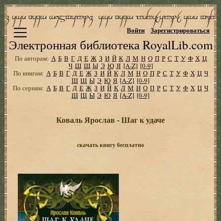
Войти
Зарегистрироваться
Электронная библиотека RoyalLib.com
По авторам:
А
Б
В
Г
Д
Е
Ж
З
И
Й
К
Л
М
Н
О
П
Р
С
Т
У
Ф
Х
Ц
Ч
Ш
Щ
Ы
Э
Ю
Я
[A-Z]
[0-9]
По книгам:
А
Б
В
Г
Д
Е
Ж
З
И
Й
К
Л
М
Н
О
П
Р
С
Т
У
Ф
Х
Ц
Ч
Ш
Щ
Ы
Э
Ю
Я
[A-Z]
[0-9]
По сериям:
А
Б
В
Г
Д
Е
Ж
З
И
Й
К
Л
М
Н
О
П
Р
С
Т
У
Ф
Х
Ц
Ч
Ш
Щ
Ы
Э
Ю
Я
[A-Z]
[0-9]
Коваль Ярослав - Шаг к удаче
скачать книгу бесплатно