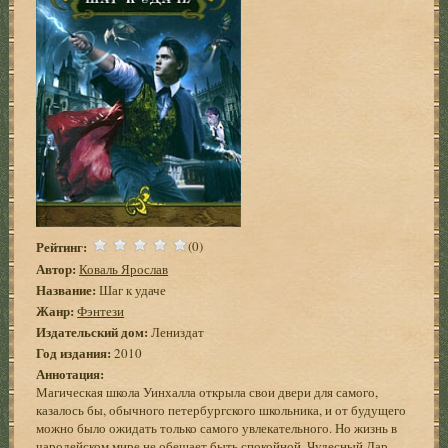
Рейтинг:
(0)
Автор:
Коваль Ярослав
Название:
Шаг к удаче
Жанр:
Фэнтези
Издательский дом:
Лениздат
Год издания:
2010
Аннотация:
Магическая школа Уинхалла открыла свои двери для самого,
казалось бы, обычного петербургского школьника, и от будущего
можно было ожидать только самого увлекательного. Но жизнь в
чародейском мире не обещает быть спокойной. Чудесный Дар