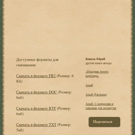
Доступные форматы для
Коваль Юрий
другие книги автора:
скачивания:
«Праздник белого
Скачать в формате FB2
(Размер: 6
верблюда»
Кб)
Алый
Скачать в формате DOC
(Размер:
Алый (Рассказы)
6кб)
Алый. С вопросами и
Скачать в формате RTF
(Размер:
ответами для почемучек
6кб)
Поделиться
Скачать в формате TXT
(Размер:
5кб)