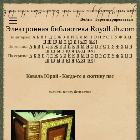
Войти
Зарегистрироваться
Электронная библиотека RoyalLib.com
По авторам:
А
Б
В
Г
Д
Е
Ж
З
И
Й
К
Л
М
Н
О
П
Р
С
Т
У
Ф
Х
Ц
Ч
Ш
Щ
Ы
Э
Ю
Я
[A-Z]
[0-9]
По книгам:
А
Б
В
Г
Д
Е
Ж
З
И
Й
К
Л
М
Н
О
П
Р
С
Т
У
Ф
Х
Ц
Ч
Ш
Щ
Ы
Э
Ю
Я
[A-Z]
[0-9]
По сериям:
А
Б
В
Г
Д
Е
Ж
З
И
Й
К
Л
М
Н
О
П
Р
С
Т
У
Ф
Х
Ц
Ч
Ш
Щ
Ы
Э
Ю
Я
[A-Z]
[0-9]
Коваль Юрий - Когда-то я скотину пас
скачать книгу бесплатно