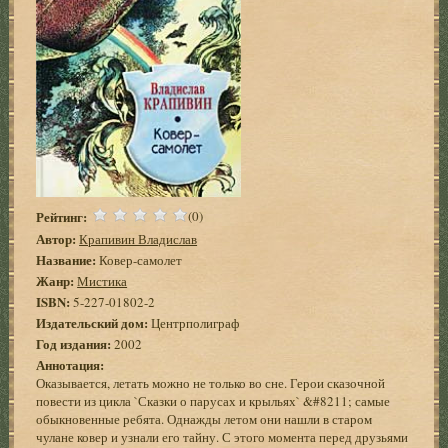
Рейтинг:
(0)
Автор:
Крапивин Владислав
Название:
Ковер-самолет
Жанр:
Мистика
ISBN:
5-227-01802-2
Издательский дом:
Центрполиграф
Год издания:
2002
Аннотация:
Оказывается, летать можно не только во сне. Герои сказочной
повести из цикла `Сказки о парусах и крыльях` &#8211; самые
обыкновенные ребята. Однажды летом они нашли в старом
чулане ковер и узнали его тайну. С этого момента перед друзьями