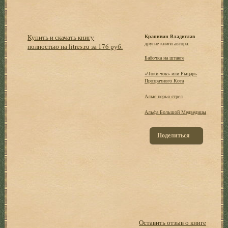
Купить и скачать книгу
Крапивин Владислав
другие книги автора:
полностью на litres.ru за 176 руб.
Бабочка на штанге
«Чоки-чок» или Рыцарь
Прозрачного Кота
Алые перья стрел
Альфа Большой Медведицы
Поделиться
Оставить отзыв о книге