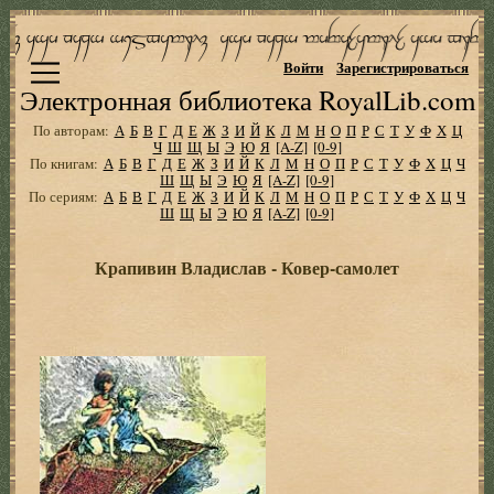
Войти
Зарегистрироваться
Электронная библиотека RoyalLib.com
По авторам:
А
Б
В
Г
Д
Е
Ж
З
И
Й
К
Л
М
Н
О
П
Р
С
Т
У
Ф
Х
Ц
Ч
Ш
Щ
Ы
Э
Ю
Я
[A-Z]
[0-9]
По книгам:
А
Б
В
Г
Д
Е
Ж
З
И
Й
К
Л
М
Н
О
П
Р
С
Т
У
Ф
Х
Ц
Ч
Ш
Щ
Ы
Э
Ю
Я
[A-Z]
[0-9]
По сериям:
А
Б
В
Г
Д
Е
Ж
З
И
Й
К
Л
М
Н
О
П
Р
С
Т
У
Ф
Х
Ц
Ч
Ш
Щ
Ы
Э
Ю
Я
[A-Z]
[0-9]
Крапивин Владислав - Ковер-самолет