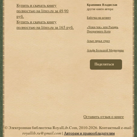
Купить и скачать книгу
Крапивин Владислав
другие книги автора:
полностью на litres.ru за 49,90
руб.
Бабочка на штанге
Купить и скачать книгу
полностью на litres.ru за 165 руб.
«Чоки-чок» или Рыцарь
Прозрачного Кота
Алые перья стрел
Альфа Большой Медведицы
Поделиться
Оставить отзыв о книге
© Электронная библиотека RoyalLib.Com, 2010-2026. Контактный e-mail:
royallib.ru@gmail.com
|
Авторам и правообладателям