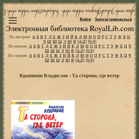
Войти
Зарегистрироваться
Электронная библиотека RoyalLib.com
По авторам:
А
Б
В
Г
Д
Е
Ж
З
И
Й
К
Л
М
Н
О
П
Р
С
Т
У
Ф
Х
Ц
Ч
Ш
Щ
Ы
Э
Ю
Я
[A-Z]
[0-9]
По книгам:
А
Б
В
Г
Д
Е
Ж
З
И
Й
К
Л
М
Н
О
П
Р
С
Т
У
Ф
Х
Ц
Ч
Ш
Щ
Ы
Э
Ю
Я
[A-Z]
[0-9]
По сериям:
А
Б
В
Г
Д
Е
Ж
З
И
Й
К
Л
М
Н
О
П
Р
С
Т
У
Ф
Х
Ц
Ч
Ш
Щ
Ы
Э
Ю
Я
[A-Z]
[0-9]
Крапивин Владислав - Та сторона, где ветер