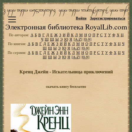
Войти
Зарегистрироваться
Электронная библиотека RoyalLib.com
По авторам:
А
Б
В
Г
Д
Е
Ж
З
И
Й
К
Л
М
Н
О
П
Р
С
Т
У
Ф
Х
Ц
Ч
Ш
Щ
Ы
Э
Ю
Я
[A-Z]
[0-9]
По книгам:
А
Б
В
Г
Д
Е
Ж
З
И
Й
К
Л
М
Н
О
П
Р
С
Т
У
Ф
Х
Ц
Ч
Ш
Щ
Ы
Э
Ю
Я
[A-Z]
[0-9]
По сериям:
А
Б
В
Г
Д
Е
Ж
З
И
Й
К
Л
М
Н
О
П
Р
С
Т
У
Ф
Х
Ц
Ч
Ш
Щ
Ы
Э
Ю
Я
[A-Z]
[0-9]
Кренц Джейн - Искательница приключений
скачать книгу бесплатно