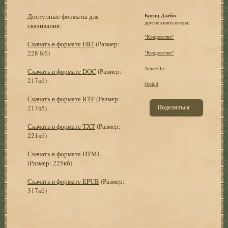
Доступные форматы для
Кренц Джейн
другие книги автора:
скачивания:
"Колдовство"
Скачать в формате FB2
(Размер:
228 Кб)
"Колдовство"
Amaryllis
Скачать в формате DOC
(Размер:
217кб)
Orchid
Скачать в формате RTF
(Размер:
Поделиться
217кб)
Скачать в формате TXT
(Размер:
221кб)
Скачать в формате HTML
(Размер: 225кб)
Скачать в формате EPUB
(Размер:
317кб)