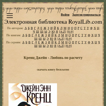
Войти
Зарегистрироваться
Электронная библиотека RoyalLib.com
По авторам:
А
Б
В
Г
Д
Е
Ж
З
И
Й
К
Л
М
Н
О
П
Р
С
Т
У
Ф
Х
Ц
Ч
Ш
Щ
Ы
Э
Ю
Я
[A-Z]
[0-9]
По книгам:
А
Б
В
Г
Д
Е
Ж
З
И
Й
К
Л
М
Н
О
П
Р
С
Т
У
Ф
Х
Ц
Ч
Ш
Щ
Ы
Э
Ю
Я
[A-Z]
[0-9]
По сериям:
А
Б
В
Г
Д
Е
Ж
З
И
Й
К
Л
М
Н
О
П
Р
С
Т
У
Ф
Х
Ц
Ч
Ш
Щ
Ы
Э
Ю
Я
[A-Z]
[0-9]
Кренц Джейн - Любовь по расчету
скачать книгу бесплатно