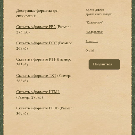
Доступные форматы для
Кренц Джейн
другие книги автора:
скачивания:
"Колдовство"
Скачать в формате FB2
(Размер:
275 Кб)
"Колдовство"
Amaryllis
Скачать в формате DOC
(Размер:
263кб)
Orchid
Скачать в формате RTF
(Размер:
Поделиться
263кб)
Скачать в формате TXT
(Размер:
268кб)
Скачать в формате HTML
(Размер: 273кб)
Скачать в формате EPUB
(Размер:
369кб)