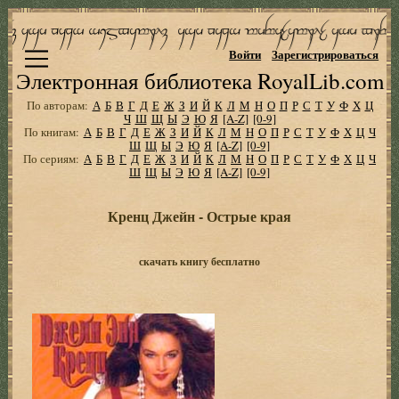
Войти
Зарегистрироваться
Электронная библиотека RoyalLib.com
По авторам:
А
Б
В
Г
Д
Е
Ж
З
И
Й
К
Л
М
Н
О
П
Р
С
Т
У
Ф
Х
Ц
Ч
Ш
Щ
Ы
Э
Ю
Я
[A-Z]
[0-9]
По книгам:
А
Б
В
Г
Д
Е
Ж
З
И
Й
К
Л
М
Н
О
П
Р
С
Т
У
Ф
Х
Ц
Ч
Ш
Щ
Ы
Э
Ю
Я
[A-Z]
[0-9]
По сериям:
А
Б
В
Г
Д
Е
Ж
З
И
Й
К
Л
М
Н
О
П
Р
С
Т
У
Ф
Х
Ц
Ч
Ш
Щ
Ы
Э
Ю
Я
[A-Z]
[0-9]
Кренц Джейн - Острые края
скачать книгу бесплатно