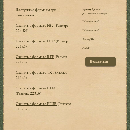
Доступные форматы для
Кренц Джейн
другие книги автора:
скачивания:
"Колдовство"
Скачать в формате FB2
(Размер:
226 Кб)
"Колдовство"
Amaryllis
Скачать в формате DOC
(Размер:
221кб)
Orchid
Скачать в формате RTF
(Размер:
Поделиться
221кб)
Скачать в формате TXT
(Размер:
219кб)
Скачать в формате HTML
(Размер: 223кб)
Скачать в формате EPUB
(Размер:
313кб)