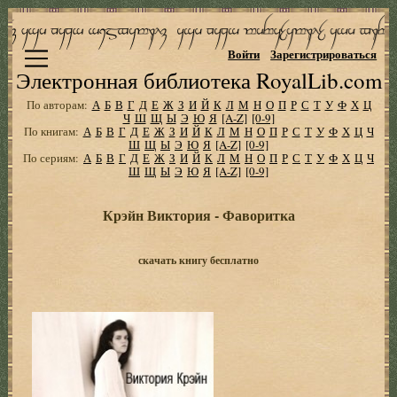
Войти
Зарегистрироваться
Электронная библиотека RoyalLib.com
По авторам:
А
Б
В
Г
Д
Е
Ж
З
И
Й
К
Л
М
Н
О
П
Р
С
Т
У
Ф
Х
Ц
Ч
Ш
Щ
Ы
Э
Ю
Я
[A-Z]
[0-9]
По книгам:
А
Б
В
Г
Д
Е
Ж
З
И
Й
К
Л
М
Н
О
П
Р
С
Т
У
Ф
Х
Ц
Ч
Ш
Щ
Ы
Э
Ю
Я
[A-Z]
[0-9]
По сериям:
А
Б
В
Г
Д
Е
Ж
З
И
Й
К
Л
М
Н
О
П
Р
С
Т
У
Ф
Х
Ц
Ч
Ш
Щ
Ы
Э
Ю
Я
[A-Z]
[0-9]
Крэйн Виктория - Фаворитка
скачать книгу бесплатно