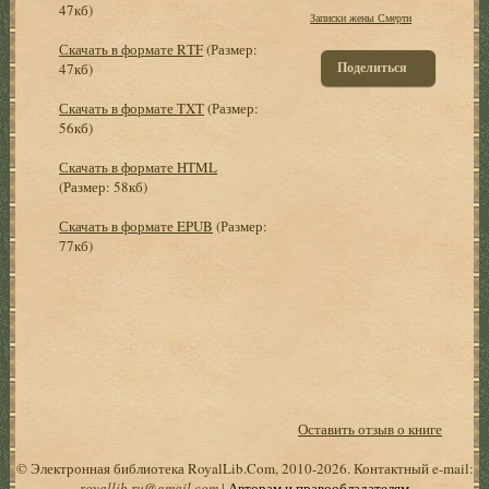
47кб)
Записки жены Смерти
Скачать в формате RTF
(Размер:
Поделиться
47кб)
Скачать в формате TXT
(Размер:
56кб)
Скачать в формате HTML
(Размер: 58кб)
Скачать в формате EPUB
(Размер:
77кб)
Оставить отзыв о книге
© Электронная библиотека RoyalLib.Com, 2010-2026. Контактный e-mail:
royallib.ru@gmail.com
|
Авторам и правообладателям