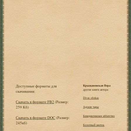
Доступные форматы для
Крыжановская Вера
другие книги автора:
скачивания:
Divas sfinkas
Скачать в формате FB2
(Размер:
259 Кб)
Адские чары
Бенедиктинское аббатство
Скачать в формате DOC
(Размер:
245кб)
Болотный цветок