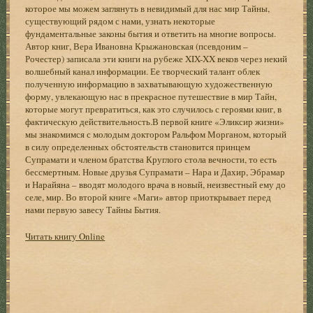
которое мы можем заглянуть в невидимый для нас мир Тайны,
существующий рядом с нами, узнать некоторые
фундаментальные законы бытия и ответить на многие вопросы.
Автор книг, Вера Ивановна Крыжановская (псевдоним –
Рочестер) записала эти книги на рубеже XIX-XX веков через некий
волшебный канал информации. Ее творческий талант облек
полученную информацию в захватывающую художественную
форму, увлекающую нас в прекрасное путешествие в мир Тайн,
которые могут превратиться, как это случилось с героями книг, в
фактическую действительность.В первой книге «Эликсир жизни»
мы знакомимся с молодым доктором Ральфом Морганом, который
в силу определенных обстоятельств становится принцем
Супрамати и членом братства Круглого стола вечности, то есть
бессмертным. Новые друзья Супрамати – Нара и Дахир, Эбрамар
и Нарайяна – вводят молодого врача в новый, неизвестный ему до
селе, мир. Во второй книге «Маги» автор приоткрывает перед
нами первую завесу Тайны Бытия.
Читать книгу Online