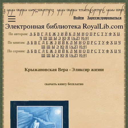
Войти
Зарегистрироваться
Электронная библиотека RoyalLib.com
По авторам:
А
Б
В
Г
Д
Е
Ж
З
И
Й
К
Л
М
Н
О
П
Р
С
Т
У
Ф
Х
Ц
Ч
Ш
Щ
Ы
Э
Ю
Я
[A-Z]
[0-9]
По книгам:
А
Б
В
Г
Д
Е
Ж
З
И
Й
К
Л
М
Н
О
П
Р
С
Т
У
Ф
Х
Ц
Ч
Ш
Щ
Ы
Э
Ю
Я
[A-Z]
[0-9]
По сериям:
А
Б
В
Г
Д
Е
Ж
З
И
Й
К
Л
М
Н
О
П
Р
С
Т
У
Ф
Х
Ц
Ч
Ш
Щ
Ы
Э
Ю
Я
[A-Z]
[0-9]
Крыжановская Вера - Эликсир жизни
скачать книгу бесплатно