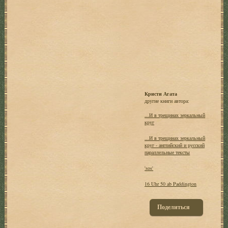
Кристи Агата
другие книги автора:
...И в трещинах зеркальный
круг
...И в трещинах зеркальный
круг - английский и русский
параллельные тексты
'sos'
16 Uhr 50 ab Paddington
Поделиться