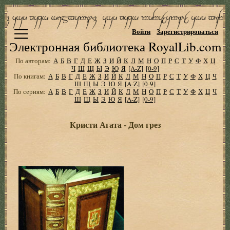
Войти
Зарегистрироваться
Электронная библиотека RoyalLib.com
По авторам:
А
Б
В
Г
Д
Е
Ж
З
И
Й
К
Л
М
Н
О
П
Р
С
Т
У
Ф
Х
Ц
Ч
Ш
Щ
Ы
Э
Ю
Я
[A-Z]
[0-9]
По книгам:
А
Б
В
Г
Д
Е
Ж
З
И
Й
К
Л
М
Н
О
П
Р
С
Т
У
Ф
Х
Ц
Ч
Ш
Щ
Ы
Э
Ю
Я
[A-Z]
[0-9]
По сериям:
А
Б
В
Г
Д
Е
Ж
З
И
Й
К
Л
М
Н
О
П
Р
С
Т
У
Ф
Х
Ц
Ч
Ш
Щ
Ы
Э
Ю
Я
[A-Z]
[0-9]
Кристи Агата - Дом грез